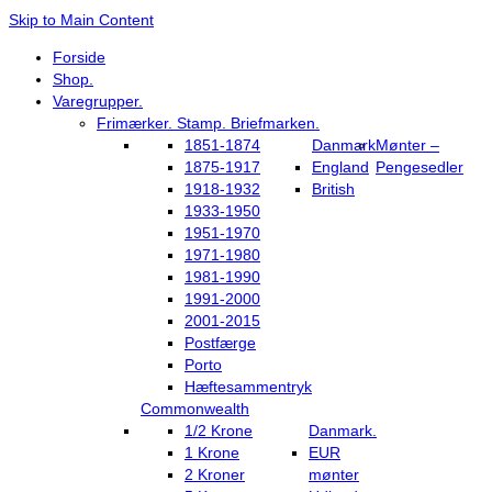
Skip to Main Content
Forside
Shop.
Varegrupper.
Frimærker. Stamp. Briefmarken.
1851-1874
Danmark
Mønter –
1875-1917
England
Pengesedler
1918-1932
British
1933-1950
1951-1970
1971-1980
1981-1990
1991-2000
2001-2015
Postfærge
Porto
Hæftesammentryk
Commonwealth
1/2 Krone
Danmark.
1 Krone
EUR
2 Kroner
mønter