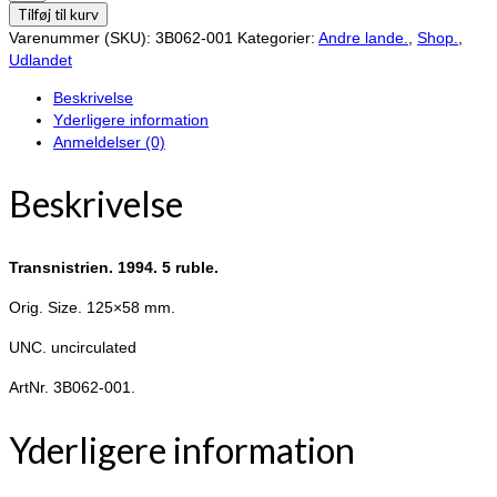
1994.
Tilføj til kurv
5
Varenummer (SKU):
3B062-001
Kategorier:
Andre lande.
,
Shop.
,
ruble.
Udlandet
antal
Beskrivelse
Yderligere information
Anmeldelser (0)
Beskrivelse
Transnistrien. 1994. 5 ruble.
Orig. Size. 125×58 mm.
UNC. uncirculated
ArtNr. 3B062-001.
Yderligere information