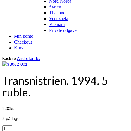
Nord Korea.
Syrien
Thailand
Venezuela
Vietnam
Private udgaver
Min konto
Checkout
Kurv
Back to
Andre lande.
Transnistrien. 1994. 5
ruble.
8.00
kr.
2 på lager
Transnistrien.