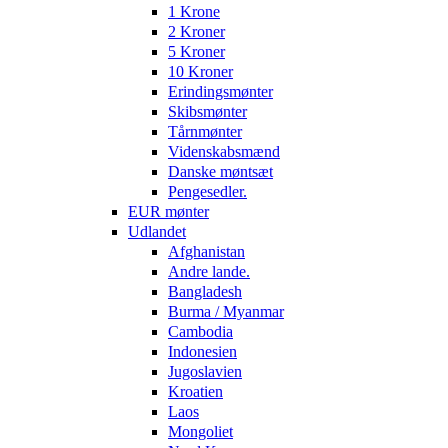
1 Krone
2 Kroner
5 Kroner
10 Kroner
Erindingsmønter
Skibsmønter
Tårnmønter
Videnskabsmænd
Danske møntsæt
Pengesedler.
EUR mønter
Udlandet
Afghanistan
Andre lande.
Bangladesh
Burma / Myanmar
Cambodia
Indonesien
Jugoslavien
Kroatien
Laos
Mongoliet