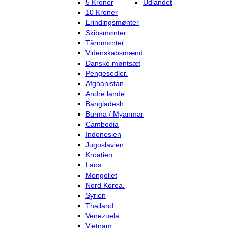
5 Kroner
Udlandet
10 Kroner
Erindingsmønter
Skibsmønter
Tårnmønter
Videnskabsmænd
Danske møntsæt
Pengesedler.
Afghanistan
Andre lande.
Bangladesh
Burma / Myanmar
Cambodia
Indonesien
Jugoslavien
Kroatien
Laos
Mongoliet
Nord Korea.
Syrien
Thailand
Venezuela
Vietnam