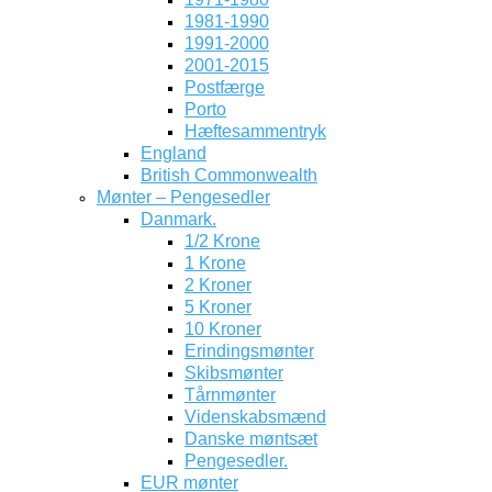
1981-1990
1991-2000
2001-2015
Postfærge
Porto
Hæftesammentryk
England
British Commonwealth
Mønter – Pengesedler
Danmark.
1/2 Krone
1 Krone
2 Kroner
5 Kroner
10 Kroner
Erindingsmønter
Skibsmønter
Tårnmønter
Videnskabsmænd
Danske møntsæt
Pengesedler.
EUR mønter