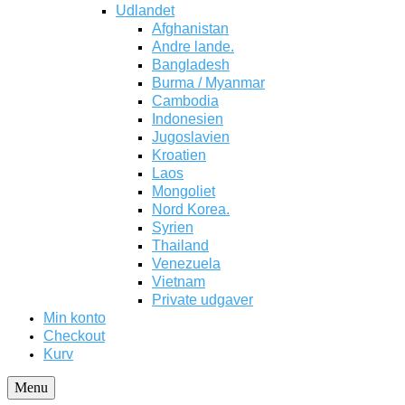
Udlandet
Afghanistan
Andre lande.
Bangladesh
Burma / Myanmar
Cambodia
Indonesien
Jugoslavien
Kroatien
Laos
Mongoliet
Nord Korea.
Syrien
Thailand
Venezuela
Vietnam
Private udgaver
Min konto
Checkout
Kurv
Menu