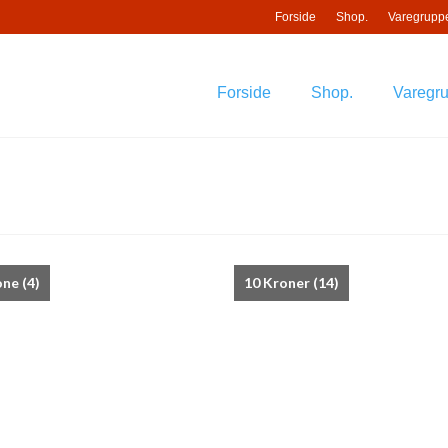
Forside
Shop.
Varegruppe
Forside
Shop.
Varegru
one
(4)
10 Kroner
(14)