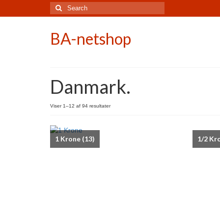
Search
for:
BA-netshop
Danmark.
Viser 1–12 af 94 resultater
1 Krone
(13)
1/2 Kr