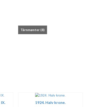
Tårnmønter
(8)
 IX.
1924. Halv krone.