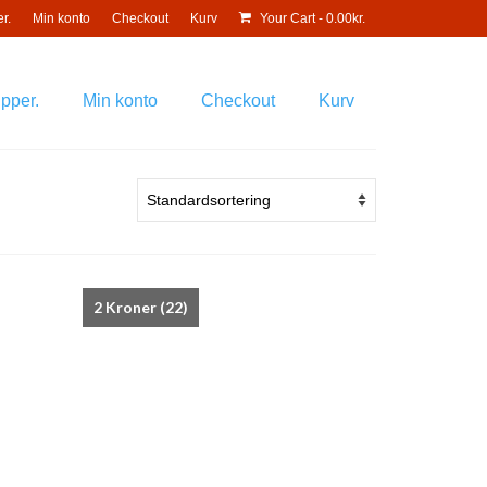
r.
Min konto
Checkout
Kurv
Your Cart
-
0.00
kr.
pper.
Min konto
Checkout
Kurv
2 Kroner
(22)