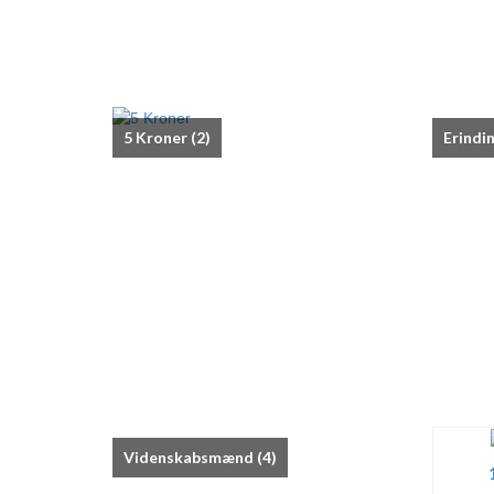
5 Kroner
(2)
Erindi
Videnskabsmænd
(4)