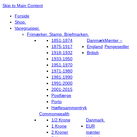
Skip to Main Content
Forside
Shop.
Varegrupper.
Frimærker. Stamp. Briefmarken.
1851-1874
Danmark
Mønter –
1875-1917
England
Pengesedler
1918-1932
British
1933-1950
1951-1970
1971-1980
1981-1990
1991-2000
2001-2015
Postfærge
Porto
Hæftesammentryk
Commonwealth
1/2 Krone
Danmark.
1 Krone
EUR
2 Kroner
mønter