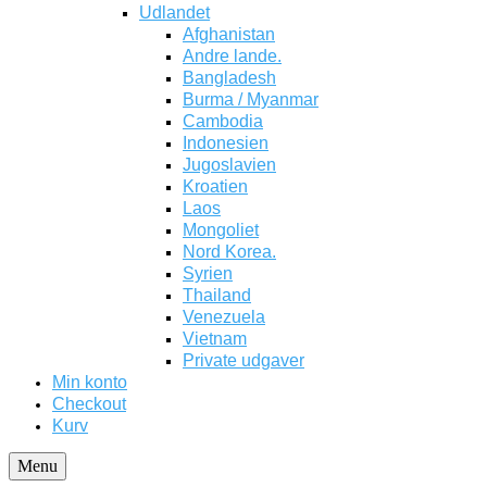
Udlandet
Afghanistan
Andre lande.
Bangladesh
Burma / Myanmar
Cambodia
Indonesien
Jugoslavien
Kroatien
Laos
Mongoliet
Nord Korea.
Syrien
Thailand
Venezuela
Vietnam
Private udgaver
Min konto
Checkout
Kurv
Menu