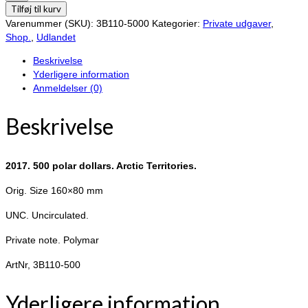
500
Tilføj til kurv
polar
Varenummer (SKU):
3B110-5000
Kategorier:
Private udgaver
,
dollars.
Shop.
,
Udlandet
Arctic
Beskrivelse
Territories.
Yderligere information
antal
Anmeldelser (0)
Beskrivelse
2017. 500 polar dollars. Arctic Territories.
Orig. Size 160×80 mm
UNC. Uncirculated.
Private note. Polymar
ArtNr, 3B110-500
Yderligere information