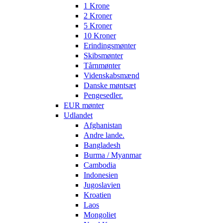
1 Krone
2 Kroner
5 Kroner
10 Kroner
Erindingsmønter
Skibsmønter
Tårnmønter
Videnskabsmænd
Danske møntsæt
Pengesedler.
EUR mønter
Udlandet
Afghanistan
Andre lande.
Bangladesh
Burma / Myanmar
Cambodia
Indonesien
Jugoslavien
Kroatien
Laos
Mongoliet