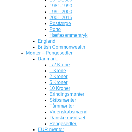
1981-1990
1991-2000
2001-2015
Postfærge
Porto
Hæftesammentryk
England
British Commonwealth
Mønter – Pengesedler
Danmark.
1/2 Krone
1 Krone
2 Kroner
5 Kroner
10 Kroner
Erindingsmønter
Skibsmønter
Tårnmønter
Videnskabsmænd
Danske møntsæt
Pengesedler.
EUR mønter