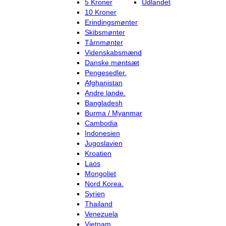
5 Kroner
Udlandet
10 Kroner
Erindingsmønter
Skibsmønter
Tårnmønter
Videnskabsmænd
Danske møntsæt
Pengesedler.
Afghanistan
Andre lande.
Bangladesh
Burma / Myanmar
Cambodia
Indonesien
Jugoslavien
Kroatien
Laos
Mongoliet
Nord Korea.
Syrien
Thailand
Venezuela
Vietnam