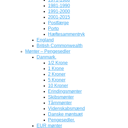
1981-1990
1991-2000
2001-2015
Postfærge
Porto
Hæftesammentryk
England
British Commonwealth
Mønter – Pengesedler
Danmark.
1/2 Krone
1 Krone
2 Kroner
5 Kroner
10 Kroner
Erindingsmønter
Skibsmønter
Tårnmønter
Videnskabsmænd
Danske møntsæt
Pengesedler.
EUR mønter