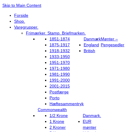
Skip to Main Content
Forside
Shop.
Varegrupper.
Frimærker. Stamp. Briefmarken.
1851-1874
Danmark
Mønter –
1875-1917
England
Pengesedler
1918-1932
British
1933-1950
1951-1970
1971-1980
1981-1990
1991-2000
2001-2015
Postfærge
Porto
Hæftesammentryk
Commonwealth
1/2 Krone
Danmark.
1 Krone
EUR
2 Kroner
mønter