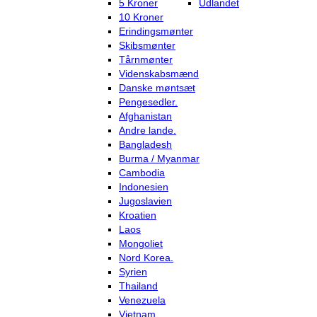
5 Kroner
Udlandet
10 Kroner
Erindingsmønter
Skibsmønter
Tårnmønter
Videnskabsmænd
Danske møntsæt
Pengesedler.
Afghanistan
Andre lande.
Bangladesh
Burma / Myanmar
Cambodia
Indonesien
Jugoslavien
Kroatien
Laos
Mongoliet
Nord Korea.
Syrien
Thailand
Venezuela
Vietnam