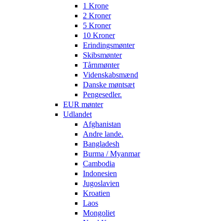
1 Krone
2 Kroner
5 Kroner
10 Kroner
Erindingsmønter
Skibsmønter
Tårnmønter
Videnskabsmænd
Danske møntsæt
Pengesedler.
EUR mønter
Udlandet
Afghanistan
Andre lande.
Bangladesh
Burma / Myanmar
Cambodia
Indonesien
Jugoslavien
Kroatien
Laos
Mongoliet