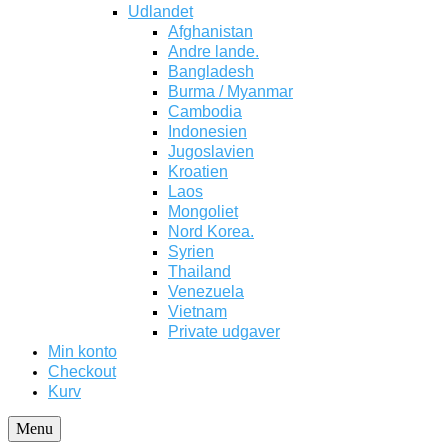
Udlandet
Afghanistan
Andre lande.
Bangladesh
Burma / Myanmar
Cambodia
Indonesien
Jugoslavien
Kroatien
Laos
Mongoliet
Nord Korea.
Syrien
Thailand
Venezuela
Vietnam
Private udgaver
Min konto
Checkout
Kurv
Menu