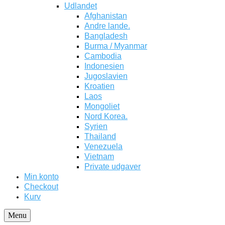
Udlandet
Afghanistan
Andre lande.
Bangladesh
Burma / Myanmar
Cambodia
Indonesien
Jugoslavien
Kroatien
Laos
Mongoliet
Nord Korea.
Syrien
Thailand
Venezuela
Vietnam
Private udgaver
Min konto
Checkout
Kurv
Menu