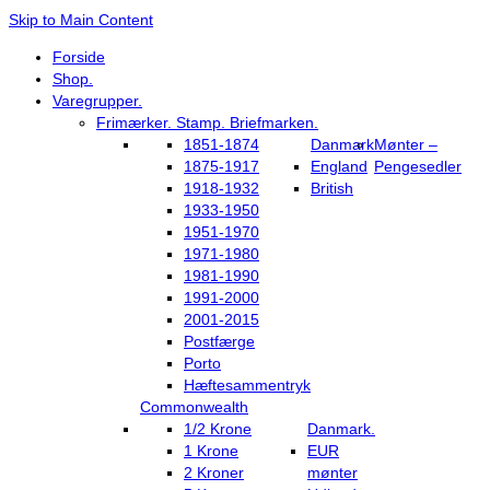
Skip to Main Content
Forside
Shop.
Varegrupper.
Frimærker. Stamp. Briefmarken.
1851-1874
Danmark
Mønter –
1875-1917
England
Pengesedler
1918-1932
British
1933-1950
1951-1970
1971-1980
1981-1990
1991-2000
2001-2015
Postfærge
Porto
Hæftesammentryk
Commonwealth
1/2 Krone
Danmark.
1 Krone
EUR
2 Kroner
mønter