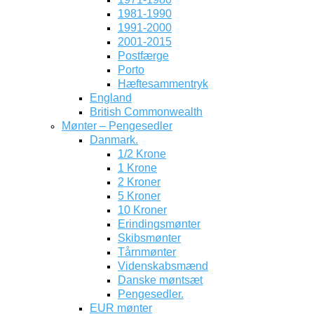
1981-1990
1991-2000
2001-2015
Postfærge
Porto
Hæftesammentryk
England
British Commonwealth
Mønter – Pengesedler
Danmark.
1/2 Krone
1 Krone
2 Kroner
5 Kroner
10 Kroner
Erindingsmønter
Skibsmønter
Tårnmønter
Videnskabsmænd
Danske møntsæt
Pengesedler.
EUR mønter