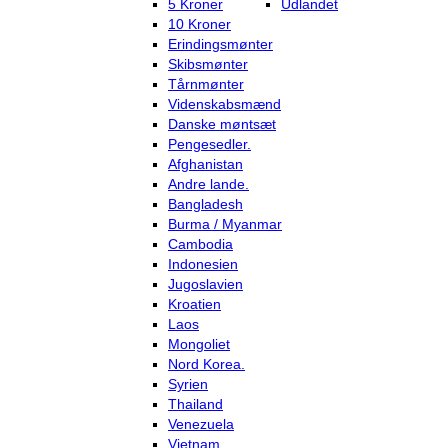
5 Kroner
Udlandet
10 Kroner
Erindingsmønter
Skibsmønter
Tårnmønter
Videnskabsmænd
Danske møntsæt
Pengesedler.
Afghanistan
Andre lande.
Bangladesh
Burma / Myanmar
Cambodia
Indonesien
Jugoslavien
Kroatien
Laos
Mongoliet
Nord Korea.
Syrien
Thailand
Venezuela
Vietnam