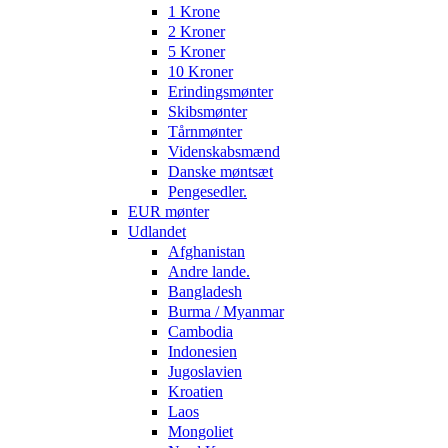
1 Krone
2 Kroner
5 Kroner
10 Kroner
Erindingsmønter
Skibsmønter
Tårnmønter
Videnskabsmænd
Danske møntsæt
Pengesedler.
EUR mønter
Udlandet
Afghanistan
Andre lande.
Bangladesh
Burma / Myanmar
Cambodia
Indonesien
Jugoslavien
Kroatien
Laos
Mongoliet