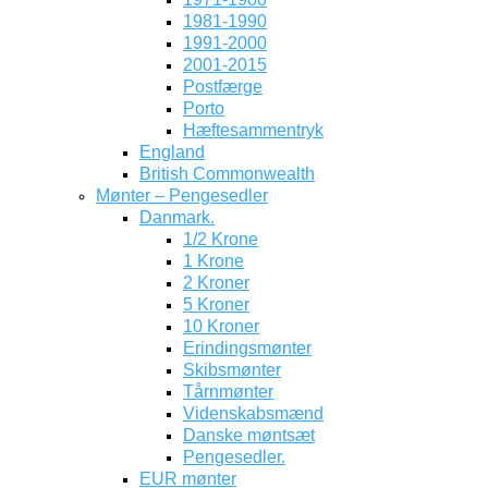
1981-1990
1991-2000
2001-2015
Postfærge
Porto
Hæftesammentryk
England
British Commonwealth
Mønter – Pengesedler
Danmark.
1/2 Krone
1 Krone
2 Kroner
5 Kroner
10 Kroner
Erindingsmønter
Skibsmønter
Tårnmønter
Videnskabsmænd
Danske møntsæt
Pengesedler.
EUR mønter