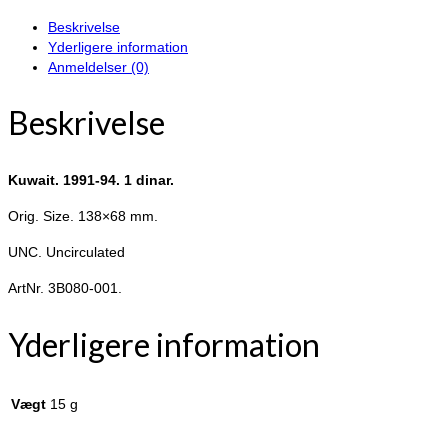
1
Beskrivelse
dinar.
Yderligere information
antal
Anmeldelser (0)
Beskrivelse
Kuwait. 1991-94. 1 dinar.
Orig. Size. 138×68 mm.
UNC. Uncirculated
ArtNr. 3B080-001.
Yderligere information
Vægt
15 g