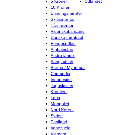
5 Kroner
Udlandet
10 Kroner
Erindingsmønter
Skibsmønter
Tårnmønter
Videnskabsmænd
Danske møntsæt
Pengesedler.
Afghanistan
Andre lande.
Bangladesh
Burma / Myanmar
Cambodia
Indonesien
Jugoslavien
Kroatien
Laos
Mongoliet
Nord Korea.
Syrien
Thailand
Venezuela
Vietnam