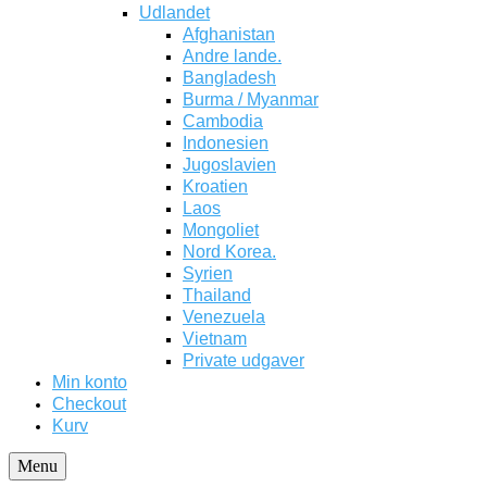
Udlandet
Afghanistan
Andre lande.
Bangladesh
Burma / Myanmar
Cambodia
Indonesien
Jugoslavien
Kroatien
Laos
Mongoliet
Nord Korea.
Syrien
Thailand
Venezuela
Vietnam
Private udgaver
Min konto
Checkout
Kurv
Menu