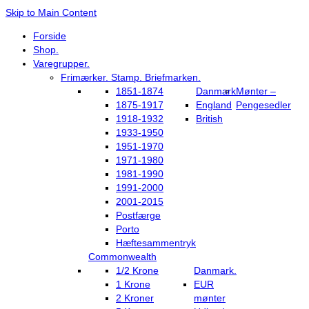
Skip to Main Content
Forside
Shop.
Varegrupper.
Frimærker. Stamp. Briefmarken.
1851-1874
Danmark
Mønter –
1875-1917
England
Pengesedler
1918-1932
British
1933-1950
1951-1970
1971-1980
1981-1990
1991-2000
2001-2015
Postfærge
Porto
Hæftesammentryk
Commonwealth
1/2 Krone
Danmark.
1 Krone
EUR
2 Kroner
mønter