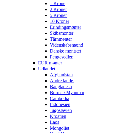
1 Krone
2 Kroner
5 Kroner
10 Kroner
Erindingsmønter
Skibsmønter
Tårnmønter
Videnskabsmænd
Danske møntsæt
Pengesedler.
EUR mønter
Udlandet
Afghanistan
Andre lande.
Bangladesh
Burma / Myanmar
Cambodia
Indonesien
Jugoslavien
Kroatien
Laos
Mongoliet