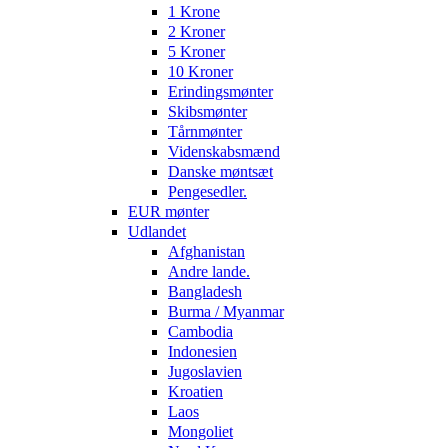
1 Krone
2 Kroner
5 Kroner
10 Kroner
Erindingsmønter
Skibsmønter
Tårnmønter
Videnskabsmænd
Danske møntsæt
Pengesedler.
EUR mønter
Udlandet
Afghanistan
Andre lande.
Bangladesh
Burma / Myanmar
Cambodia
Indonesien
Jugoslavien
Kroatien
Laos
Mongoliet