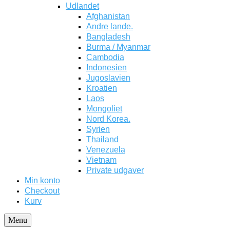
Udlandet
Afghanistan
Andre lande.
Bangladesh
Burma / Myanmar
Cambodia
Indonesien
Jugoslavien
Kroatien
Laos
Mongoliet
Nord Korea.
Syrien
Thailand
Venezuela
Vietnam
Private udgaver
Min konto
Checkout
Kurv
Menu