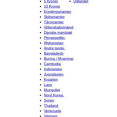
5 Kroner
Udlandet
10 Kroner
Erindingsmønter
Skibsmønter
Tårnmønter
Videnskabsmænd
Danske møntsæt
Pengesedler.
Afghanistan
Andre lande.
Bangladesh
Burma / Myanmar
Cambodia
Indonesien
Jugoslavien
Kroatien
Laos
Mongoliet
Nord Korea.
Syrien
Thailand
Venezuela
Vietnam