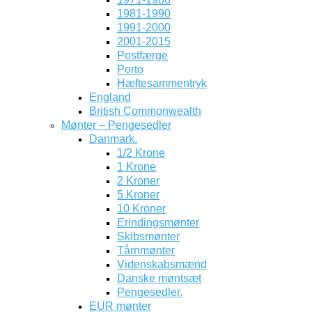
1981-1990
1991-2000
2001-2015
Postfærge
Porto
Hæftesammentryk
England
British Commonwealth
Mønter – Pengesedler
Danmark.
1/2 Krone
1 Krone
2 Kroner
5 Kroner
10 Kroner
Erindingsmønter
Skibsmønter
Tårnmønter
Videnskabsmænd
Danske møntsæt
Pengesedler.
EUR mønter