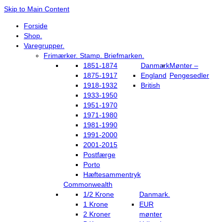
Skip to Main Content
Forside
Shop.
Varegrupper.
Frimærker. Stamp. Briefmarken.
1851-1874
Danmark
Mønter –
1875-1917
England
Pengesedler
1918-1932
British
1933-1950
1951-1970
1971-1980
1981-1990
1991-2000
2001-2015
Postfærge
Porto
Hæftesammentryk
Commonwealth
1/2 Krone
Danmark.
1 Krone
EUR
2 Kroner
mønter