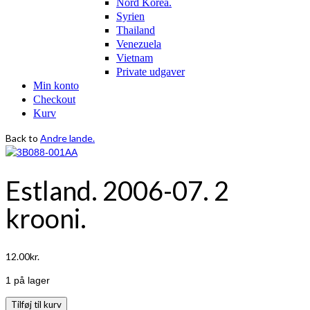
Nord Korea.
Syrien
Thailand
Venezuela
Vietnam
Private udgaver
Min konto
Checkout
Kurv
Back to
Andre lande.
Estland. 2006-07. 2
krooni.
12.00
kr.
1 på lager
Estland.
Tilføj til kurv