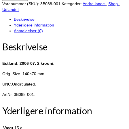
2006-
Varenummer (SKU):
3B088-001
Kategorier:
Andre lande.
,
Shop.
,
07.
Udlandet
2
Beskrivelse
krooni.
Yderligere information
antal
Anmeldelser (0)
Beskrivelse
Estland. 2006-07. 2 krooni.
Orig. Size. 140×70 mm.
UNC.Uncirculated.
ArtNr. 3B088-001.
Yderligere information
Vægt
15 g