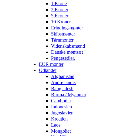
1 Krone
2 Kroner
5 Kroner
10 Kroner
Erindingsmønter
Skibsmønter
Tårnmønter
Videnskabsmænd
Danske møntsæt
Pengesedler.
EUR mønter
Udlandet
Afghanistan
Andre lande.
Bangladesh
Burma / Myanmar
Cambodia
Indonesien
Jugoslavien
Kroatien
Laos
Mongoliet