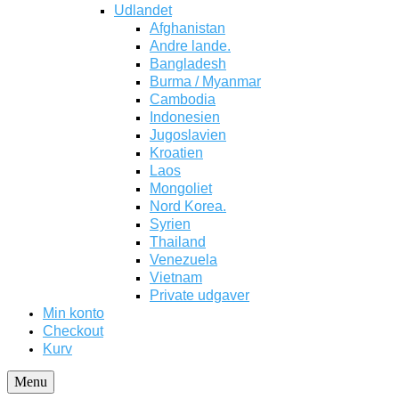
Udlandet
Afghanistan
Andre lande.
Bangladesh
Burma / Myanmar
Cambodia
Indonesien
Jugoslavien
Kroatien
Laos
Mongoliet
Nord Korea.
Syrien
Thailand
Venezuela
Vietnam
Private udgaver
Min konto
Checkout
Kurv
Menu