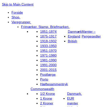
Skip to Main Content
Forside
Shop.
Varegrupper.
Frimærker. Stamp. Briefmarken.
1851-1874
Danmark
Mønter –
1875-1917
England
Pengesedler
1918-1932
British
1933-1950
1951-1970
1971-1980
1981-1990
1991-2000
2001-2015
Postfærge
Porto
Hæftesammentryk
Commonwealth
1/2 Krone
Danmark.
1 Krone
EUR
2 Kroner
mønter