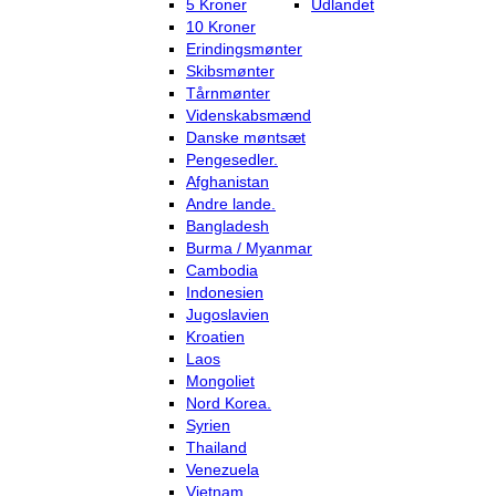
5 Kroner
Udlandet
10 Kroner
Erindingsmønter
Skibsmønter
Tårnmønter
Videnskabsmænd
Danske møntsæt
Pengesedler.
Afghanistan
Andre lande.
Bangladesh
Burma / Myanmar
Cambodia
Indonesien
Jugoslavien
Kroatien
Laos
Mongoliet
Nord Korea.
Syrien
Thailand
Venezuela
Vietnam