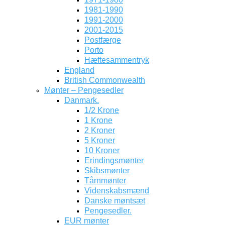
1981-1990
1991-2000
2001-2015
Postfærge
Porto
Hæftesammentryk
England
British Commonwealth
Mønter – Pengesedler
Danmark.
1/2 Krone
1 Krone
2 Kroner
5 Kroner
10 Kroner
Erindingsmønter
Skibsmønter
Tårnmønter
Videnskabsmænd
Danske møntsæt
Pengesedler.
EUR mønter