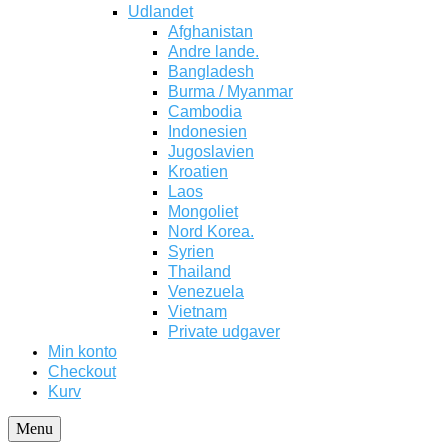
Udlandet
Afghanistan
Andre lande.
Bangladesh
Burma / Myanmar
Cambodia
Indonesien
Jugoslavien
Kroatien
Laos
Mongoliet
Nord Korea.
Syrien
Thailand
Venezuela
Vietnam
Private udgaver
Min konto
Checkout
Kurv
Menu