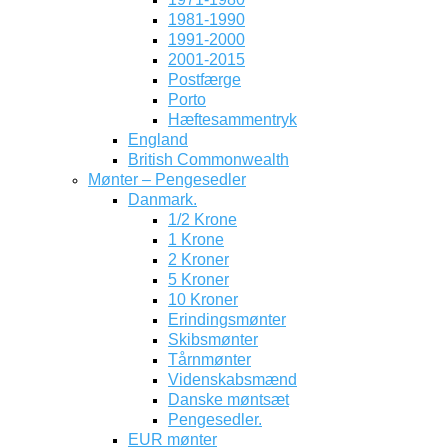
1981-1990
1991-2000
2001-2015
Postfærge
Porto
Hæftesammentryk
England
British Commonwealth
Mønter – Pengesedler
Danmark.
1/2 Krone
1 Krone
2 Kroner
5 Kroner
10 Kroner
Erindingsmønter
Skibsmønter
Tårnmønter
Videnskabsmænd
Danske møntsæt
Pengesedler.
EUR mønter