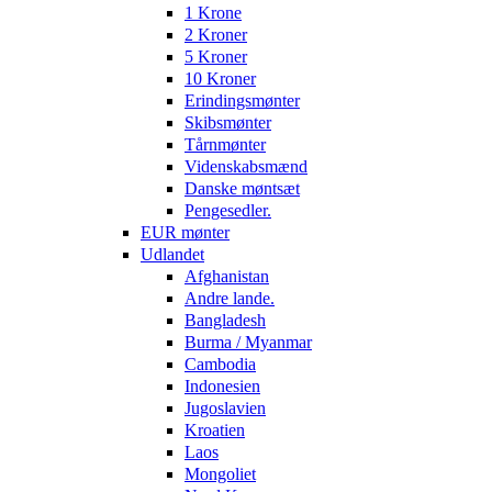
1 Krone
2 Kroner
5 Kroner
10 Kroner
Erindingsmønter
Skibsmønter
Tårnmønter
Videnskabsmænd
Danske møntsæt
Pengesedler.
EUR mønter
Udlandet
Afghanistan
Andre lande.
Bangladesh
Burma / Myanmar
Cambodia
Indonesien
Jugoslavien
Kroatien
Laos
Mongoliet