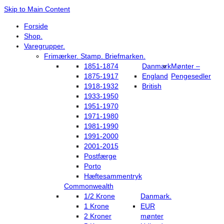
Skip to Main Content
Forside
Shop.
Varegrupper.
Frimærker. Stamp. Briefmarken.
1851-1874
Danmark
Mønter –
1875-1917
England
Pengesedler
1918-1932
British
1933-1950
1951-1970
1971-1980
1981-1990
1991-2000
2001-2015
Postfærge
Porto
Hæftesammentryk
Commonwealth
1/2 Krone
Danmark.
1 Krone
EUR
2 Kroner
mønter