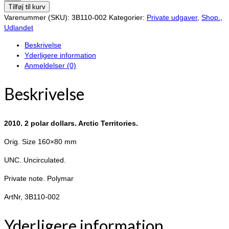
2
Tilføj til kurv
polar
Varenummer (SKU):
3B110-002
Kategorier:
Private udgaver
,
Shop.
,
dollars.
Udlandet
Arctic
Beskrivelse
Territories.
Yderligere information
antal
Anmeldelser (0)
Beskrivelse
2010. 2 polar dollars. Arctic Territories.
Orig. Size 160×80 mm
UNC. Uncirculated.
Private note. Polymar
ArtNr, 3B110-002
Yderligere information