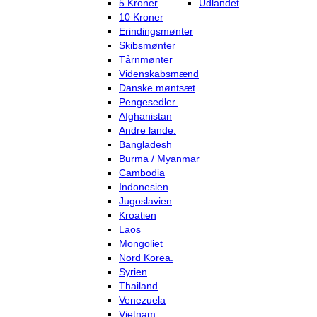
5 Kroner
Udlandet
10 Kroner
Erindingsmønter
Skibsmønter
Tårnmønter
Videnskabsmænd
Danske møntsæt
Pengesedler.
Afghanistan
Andre lande.
Bangladesh
Burma / Myanmar
Cambodia
Indonesien
Jugoslavien
Kroatien
Laos
Mongoliet
Nord Korea.
Syrien
Thailand
Venezuela
Vietnam