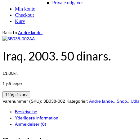
Private udgaver
Min konto
Checkout
Kurv
Back to
Andre lande.
Iraq. 2003. 50 dinars.
11.00
kr.
1 på lager
Iraq.
Tilføj til kurv
2003.
Varenummer (SKU):
3B038-002
Kategorier:
Andre lande.
,
Shop.
,
Udl
50
Beskrivelse
dinars.
Yderligere information
antal
Anmeldelser (0)