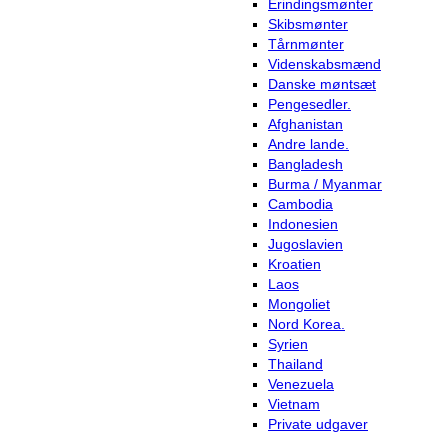
Erindingsmønter
Skibsmønter
Tårnmønter
Videnskabsmænd
Danske møntsæt
Pengesedler.
Afghanistan
Andre lande.
Bangladesh
Burma / Myanmar
Cambodia
Indonesien
Jugoslavien
Kroatien
Laos
Mongoliet
Nord Korea.
Syrien
Thailand
Venezuela
Vietnam
Private udgaver