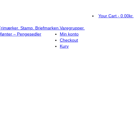
Your Cart
-
0.00
kr.
Frimærker. Stamp. Briefmarken.
Varegrupper.
Mønter – Pengesedler
Min konto
Checkout
Kurv