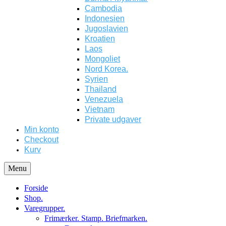
Cambodia
Indonesien
Jugoslavien
Kroatien
Laos
Mongoliet
Nord Korea.
Syrien
Thailand
Venezuela
Vietnam
Private udgaver
Min konto
Checkout
Kurv
Menu
Forside
Shop.
Varegrupper.
Frimærker. Stamp. Briefmarken.