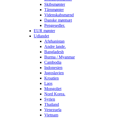
Skibsmønter
Tårnmønter
Videnskabsmænd
Danske møntsæt
Pengesedler.
EUR mønter
Udlandet
Afghanistan
Andre lande.
Bangladesh
Burma / Myanmar
Cambodia
Indonesien
Jugoslavien
Kroatien
Laos
Mongoliet
Nord Korea.
Syrien
Thailand
Venezuela
Vietnam