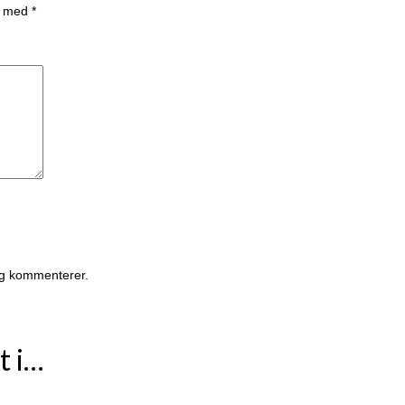
et med
*
eg kommenterer.
t i…