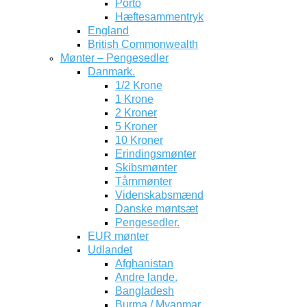
Porto
Hæftesammentryk
England
British Commonwealth
Mønter – Pengesedler
Danmark.
1/2 Krone
1 Krone
2 Kroner
5 Kroner
10 Kroner
Erindingsmønter
Skibsmønter
Tårnmønter
Videnskabsmænd
Danske møntsæt
Pengesedler.
EUR mønter
Udlandet
Afghanistan
Andre lande.
Bangladesh
Burma / Myanmar