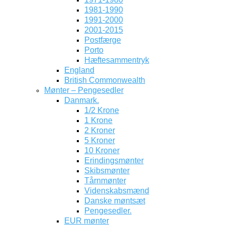
1981-1990
1991-2000
2001-2015
Postfærge
Porto
Hæftesammentryk
England
British Commonwealth
Mønter – Pengesedler
Danmark.
1/2 Krone
1 Krone
2 Kroner
5 Kroner
10 Kroner
Erindingsmønter
Skibsmønter
Tårnmønter
Videnskabsmænd
Danske møntsæt
Pengesedler.
EUR mønter