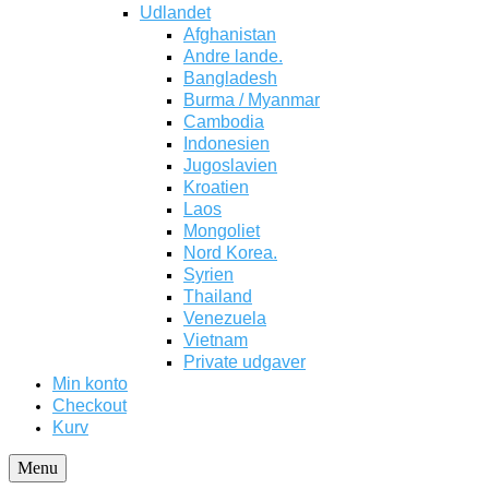
Udlandet
Afghanistan
Andre lande.
Bangladesh
Burma / Myanmar
Cambodia
Indonesien
Jugoslavien
Kroatien
Laos
Mongoliet
Nord Korea.
Syrien
Thailand
Venezuela
Vietnam
Private udgaver
Min konto
Checkout
Kurv
Menu