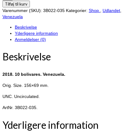
10
Tilføj til kurv
bolivares.
Varenummer (SKU):
3B022-035
Kategorier:
Shop.
,
Udlandet
,
Venezuela.
Venezuela
antal
Beskrivelse
Yderligere information
Anmeldelser (0)
Beskrivelse
2018. 10 bolivares. Venezuela.
Orig. Size. 156×69 mm.
UNC. Uncirculated.
ArtNr. 3B022-035.
Yderligere information