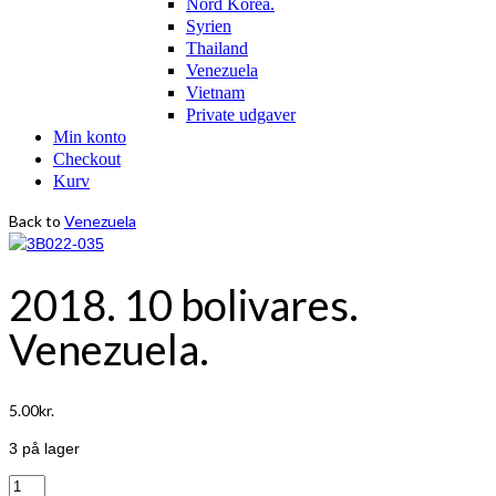
Nord Korea.
Syrien
Thailand
Venezuela
Vietnam
Private udgaver
Min konto
Checkout
Kurv
Back to
Venezuela
2018. 10 bolivares.
Venezuela.
5.00
kr.
3 på lager
2018.