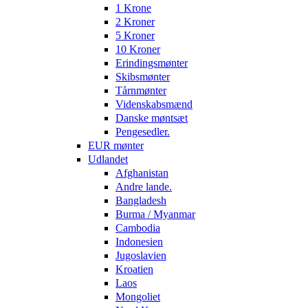
1 Krone
2 Kroner
5 Kroner
10 Kroner
Erindingsmønter
Skibsmønter
Tårnmønter
Videnskabsmænd
Danske møntsæt
Pengesedler.
EUR mønter
Udlandet
Afghanistan
Andre lande.
Bangladesh
Burma / Myanmar
Cambodia
Indonesien
Jugoslavien
Kroatien
Laos
Mongoliet