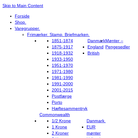
Skip to Main Content
Forside
Shop.
Varegrupper.
Frimærker. Stamp. Briefmarken.
1851-1874
Danmark
Mønter –
1875-1917
England
Pengesedler
1918-1932
British
1933-1950
1951-1970
1971-1980
1981-1990
1991-2000
2001-2015
Postfærge
Porto
Hæftesammentryk
Commonwealth
1/2 Krone
Danmark.
1 Krone
EUR
2 Kroner
mønter