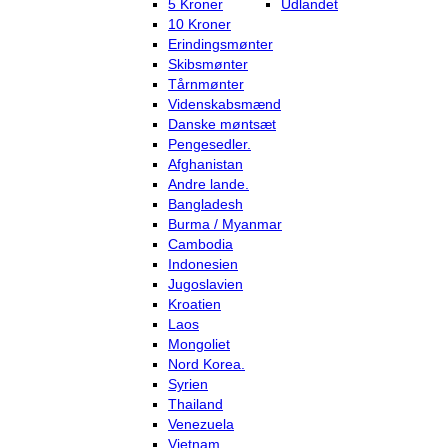
5 Kroner
Udlandet
10 Kroner
Erindingsmønter
Skibsmønter
Tårnmønter
Videnskabsmænd
Danske møntsæt
Pengesedler.
Afghanistan
Andre lande.
Bangladesh
Burma / Myanmar
Cambodia
Indonesien
Jugoslavien
Kroatien
Laos
Mongoliet
Nord Korea.
Syrien
Thailand
Venezuela
Vietnam