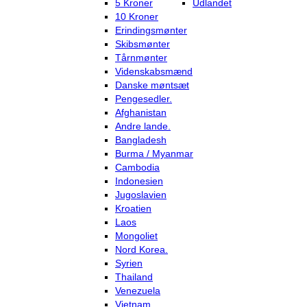
5 Kroner
Udlandet
10 Kroner
Erindingsmønter
Skibsmønter
Tårnmønter
Videnskabsmænd
Danske møntsæt
Pengesedler.
Afghanistan
Andre lande.
Bangladesh
Burma / Myanmar
Cambodia
Indonesien
Jugoslavien
Kroatien
Laos
Mongoliet
Nord Korea.
Syrien
Thailand
Venezuela
Vietnam