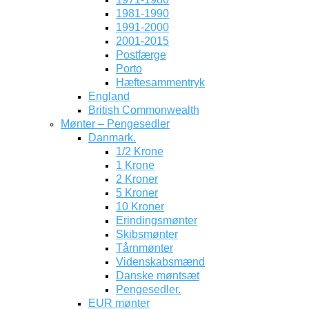
1981-1990
1991-2000
2001-2015
Postfærge
Porto
Hæftesammentryk
England
British Commonwealth
Mønter – Pengesedler
Danmark.
1/2 Krone
1 Krone
2 Kroner
5 Kroner
10 Kroner
Erindingsmønter
Skibsmønter
Tårnmønter
Videnskabsmænd
Danske møntsæt
Pengesedler.
EUR mønter