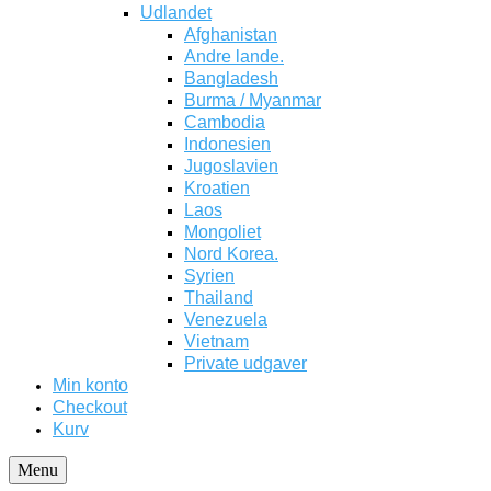
Udlandet
Afghanistan
Andre lande.
Bangladesh
Burma / Myanmar
Cambodia
Indonesien
Jugoslavien
Kroatien
Laos
Mongoliet
Nord Korea.
Syrien
Thailand
Venezuela
Vietnam
Private udgaver
Min konto
Checkout
Kurv
Menu