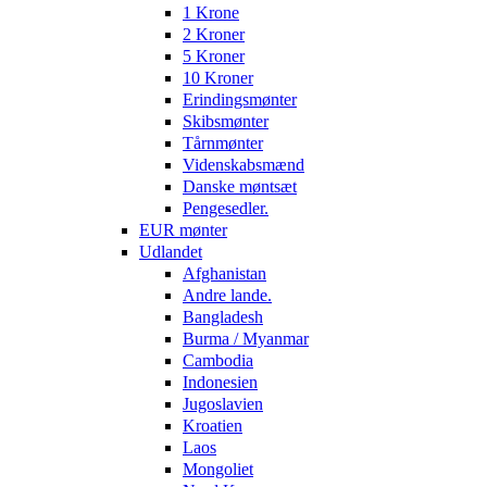
1 Krone
2 Kroner
5 Kroner
10 Kroner
Erindingsmønter
Skibsmønter
Tårnmønter
Videnskabsmænd
Danske møntsæt
Pengesedler.
EUR mønter
Udlandet
Afghanistan
Andre lande.
Bangladesh
Burma / Myanmar
Cambodia
Indonesien
Jugoslavien
Kroatien
Laos
Mongoliet