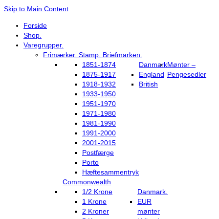
Skip to Main Content
Forside
Shop.
Varegrupper.
Frimærker. Stamp. Briefmarken.
1851-1874
Danmark
Mønter –
1875-1917
England
Pengesedler
1918-1932
British
1933-1950
1951-1970
1971-1980
1981-1990
1991-2000
2001-2015
Postfærge
Porto
Hæftesammentryk
Commonwealth
1/2 Krone
Danmark.
1 Krone
EUR
2 Kroner
mønter