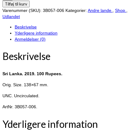
Lanka.
Tilføj til kurv
2019.
Varenummer (SKU):
3B057-006
Kategorier:
Andre lande.
,
Shop.
,
100
Udlandet
Rupees.
Beskrivelse
antal
Yderligere information
Anmeldelser (0)
Beskrivelse
Sri Lanka. 2019. 100 Rupees.
Orig. Size. 138×67 mm.
UNC. Uncirculated.
ArtNr. 3B057-006.
Yderligere information