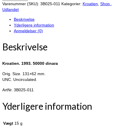
50000
Varenummer (SKU):
3B025-011
Kategorier:
Kroatien
,
Shop.
,
dinara.
Udlandet
Kroatien.
Beskrivelse
antal
Yderligere information
Anmeldelser (0)
Beskrivelse
Kroatien. 1993. 50000 dinara
Orig. Size. 131×62 mm.
UNC. Uncirculated.
ArtNr. 3B025-011
Yderligere information
Vægt
15 g