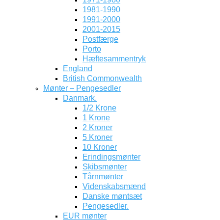
1981-1990
1991-2000
2001-2015
Postfærge
Porto
Hæftesammentryk
England
British Commonwealth
Mønter – Pengesedler
Danmark.
1/2 Krone
1 Krone
2 Kroner
5 Kroner
10 Kroner
Erindingsmønter
Skibsmønter
Tårnmønter
Videnskabsmænd
Danske møntsæt
Pengesedler.
EUR mønter