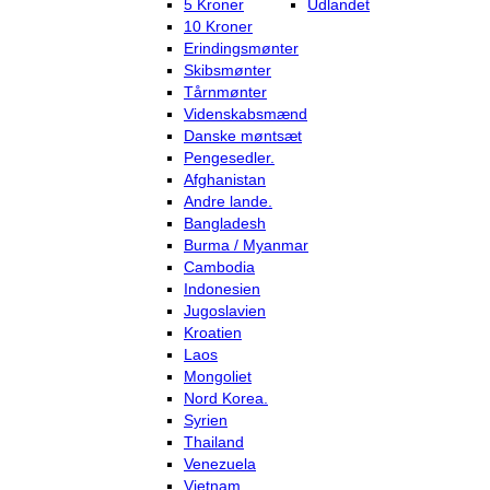
5 Kroner
Udlandet
10 Kroner
Erindingsmønter
Skibsmønter
Tårnmønter
Videnskabsmænd
Danske møntsæt
Pengesedler.
Afghanistan
Andre lande.
Bangladesh
Burma / Myanmar
Cambodia
Indonesien
Jugoslavien
Kroatien
Laos
Mongoliet
Nord Korea.
Syrien
Thailand
Venezuela
Vietnam