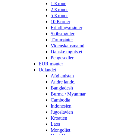
1 Krone
2 Kroner
5 Kroner
10 Kroner
Erindingsmønter
Skibsmønter
Tårnmønter
Videnskabsmænd
Danske møntsæt
Pengesedler.
EUR mønter
Udlandet
Afghanistan
Andre lande.
Bangladesh
Burma / Myanmar
Cambodia
Indonesien
Jugoslavien
Kroatien
Laos
Mongoliet