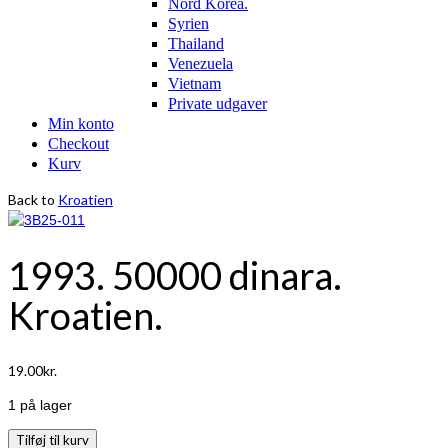
Nord Korea.
Syrien
Thailand
Venezuela
Vietnam
Private udgaver
Min konto
Checkout
Kurv
Back to
Kroatien
1993. 50000 dinara.
Kroatien.
19.00
kr.
1 på lager
1993.
Tilføj til kurv