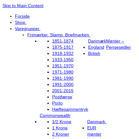
Skip to Main Content
Forside
Shop.
Varegrupper.
Frimærker. Stamp. Briefmarken.
1851-1874
Danmark
Mønter –
1875-1917
England
Pengesedler
1918-1932
British
1933-1950
1951-1970
1971-1980
1981-1990
1991-2000
2001-2015
Postfærge
Porto
Hæftesammentryk
Commonwealth
1/2 Krone
Danmark.
1 Krone
EUR
2 Kroner
mønter