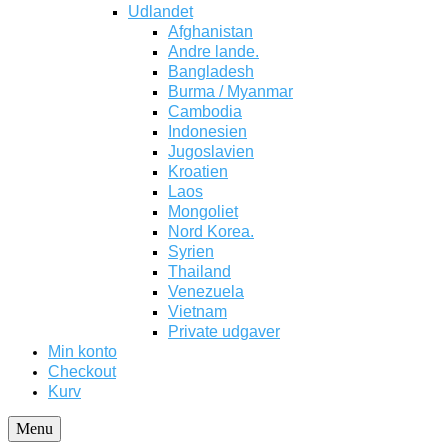
Udlandet
Afghanistan
Andre lande.
Bangladesh
Burma / Myanmar
Cambodia
Indonesien
Jugoslavien
Kroatien
Laos
Mongoliet
Nord Korea.
Syrien
Thailand
Venezuela
Vietnam
Private udgaver
Min konto
Checkout
Kurv
Menu