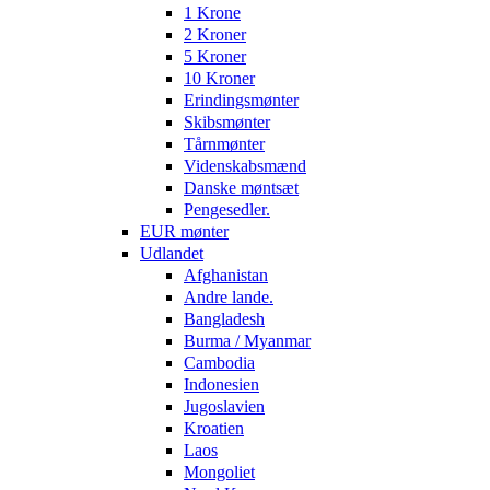
1 Krone
2 Kroner
5 Kroner
10 Kroner
Erindingsmønter
Skibsmønter
Tårnmønter
Videnskabsmænd
Danske møntsæt
Pengesedler.
EUR mønter
Udlandet
Afghanistan
Andre lande.
Bangladesh
Burma / Myanmar
Cambodia
Indonesien
Jugoslavien
Kroatien
Laos
Mongoliet