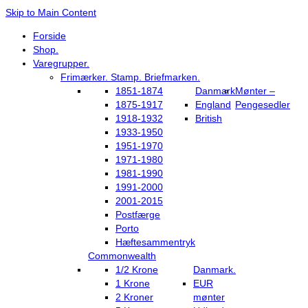
Skip to Main Content
Forside
Shop.
Varegrupper.
Frimærker. Stamp. Briefmarken.
1851-1874
Danmark
Mønter –
1875-1917
England
Pengesedler
1918-1932
British
1933-1950
1951-1970
1971-1980
1981-1990
1991-2000
2001-2015
Postfærge
Porto
Hæftesammentryk
Commonwealth
1/2 Krone
Danmark.
1 Krone
EUR
2 Kroner
mønter