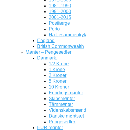
1981-1990
1991-2000
2001-2015
Postfærge
Porto
Hæftesammentryk
England
British Commonwealth
Mønter – Pengesedler
Danmark.
1/2 Krone
1 Krone
2 Kroner
5 Kroner
10 Kroner
Erindingsmønter
Skibsmønter
Tårnmønter
Videnskabsmænd
Danske møntsæt
Pengesedler.
EUR mønter