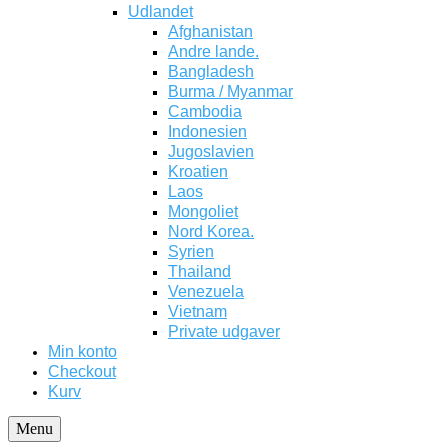
Udlandet
Afghanistan
Andre lande.
Bangladesh
Burma / Myanmar
Cambodia
Indonesien
Jugoslavien
Kroatien
Laos
Mongoliet
Nord Korea.
Syrien
Thailand
Venezuela
Vietnam
Private udgaver
Min konto
Checkout
Kurv
Menu