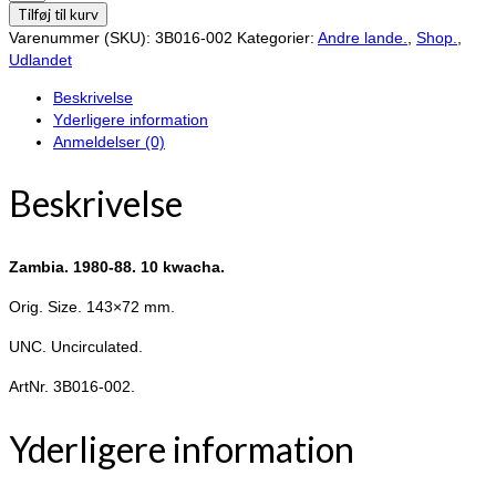
1980-
Tilføj til kurv
88.
Varenummer (SKU):
3B016-002
Kategorier:
Andre lande.
,
Shop.
,
10
Udlandet
kwacha.
Beskrivelse
antal
Yderligere information
Anmeldelser (0)
Beskrivelse
Zambia. 1980-88. 10 kwacha.
Orig. Size. 143×72 mm.
UNC. Uncirculated.
ArtNr. 3B016-002.
Yderligere information