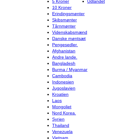
5 Kroner
Udlandet
10 Kroner
Erindingsmønter
Skibsmønter
Tårnmønter
Videnskabsmænd
Danske møntsæt
Pengesedler.
Afghanistan
Andre lande.
Bangladesh
Burma / Myanmar
Cambodia
Indonesien
Jugoslavien
Kroatien
Laos
Mongoliet
Nord Korea.
Syrien
Thailand
Venezuela
Vietnam