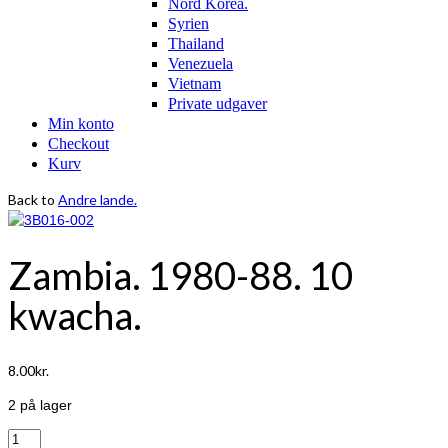
Nord Korea.
Syrien
Thailand
Venezuela
Vietnam
Private udgaver
Min konto
Checkout
Kurv
Back to
Andre lande.
Zambia. 1980-88. 10
kwacha.
8.00
kr.
2 på lager
Zambia.