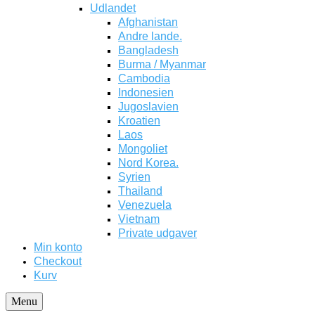
Udlandet
Afghanistan
Andre lande.
Bangladesh
Burma / Myanmar
Cambodia
Indonesien
Jugoslavien
Kroatien
Laos
Mongoliet
Nord Korea.
Syrien
Thailand
Venezuela
Vietnam
Private udgaver
Min konto
Checkout
Kurv
Menu