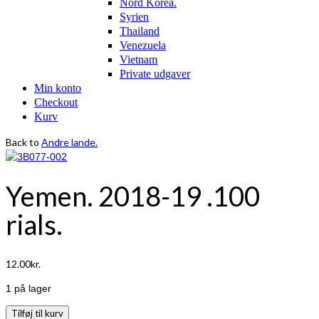
Nord Korea.
Syrien
Thailand
Venezuela
Vietnam
Private udgaver
Min konto
Checkout
Kurv
Back to
Andre lande.
Yemen. 2018-19 .100
rials.
12.00
kr.
1 på lager
Yemen.
Tilføj til kurv