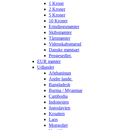
1 Krone
2 Kroner
5 Kroner
10 Kroner
Erindingsmønter
Skibsmønter
Tårnmønter
Videnskabsmænd
Danske møntsæt
Pengesedler.
EUR mønter
Udlandet
Afghanistan
Andre lande.
Bangladesh
Burma / Myanmar
Cambodia
Indonesien
Jugoslavien
Kroatien
Laos
Mongoliet