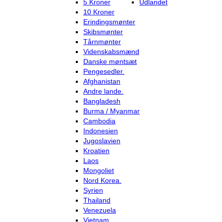
5 Kroner
Udlandet
10 Kroner
Erindingsmønter
Skibsmønter
Tårnmønter
Videnskabsmænd
Danske møntsæt
Pengesedler.
Afghanistan
Andre lande.
Bangladesh
Burma / Myanmar
Cambodia
Indonesien
Jugoslavien
Kroatien
Laos
Mongoliet
Nord Korea.
Syrien
Thailand
Venezuela
Vietnam