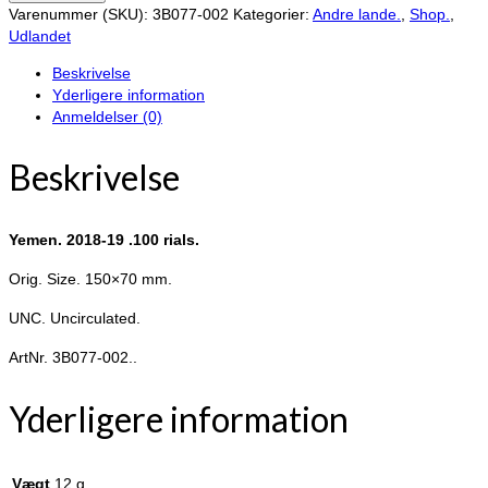
2018-
Varenummer (SKU):
3B077-002
Kategorier:
Andre lande.
,
Shop.
,
19
Udlandet
.100
Beskrivelse
rials.
Yderligere information
antal
Anmeldelser (0)
Beskrivelse
Yemen. 2018-19 .100 rials.
Orig. Size. 150×70 mm.
UNC. Uncirculated.
ArtNr. 3B077-002..
Yderligere information
Vægt
12 g