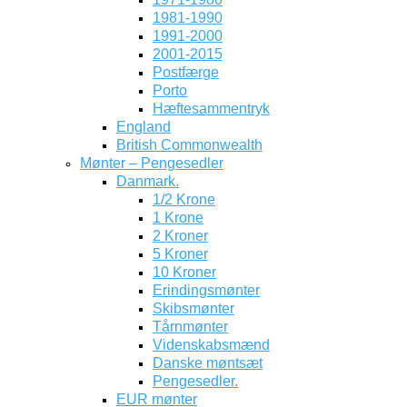
1981-1990
1991-2000
2001-2015
Postfærge
Porto
Hæftesammentryk
England
British Commonwealth
Mønter – Pengesedler
Danmark.
1/2 Krone
1 Krone
2 Kroner
5 Kroner
10 Kroner
Erindingsmønter
Skibsmønter
Tårnmønter
Videnskabsmænd
Danske møntsæt
Pengesedler.
EUR mønter