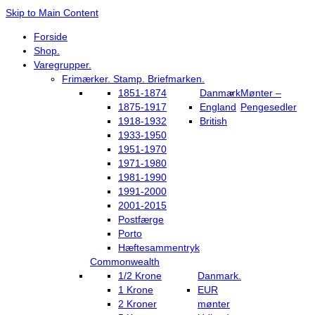
Skip to Main Content
Forside
Shop.
Varegrupper.
Frimærker. Stamp. Briefmarken.
1851-1874
Danmark
Mønter –
1875-1917
England
Pengesedler
1918-1932
British
1933-1950
1951-1970
1971-1980
1981-1990
1991-2000
2001-2015
Postfærge
Porto
Hæftesammentryk
Commonwealth
1/2 Krone
Danmark.
1 Krone
EUR
2 Kroner
mønter