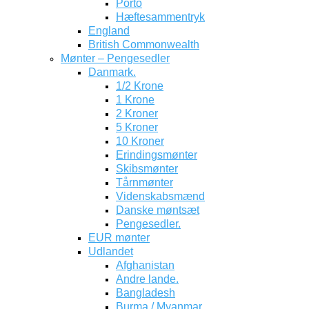
Porto
Hæftesammentryk
England
British Commonwealth
Mønter – Pengesedler
Danmark.
1/2 Krone
1 Krone
2 Kroner
5 Kroner
10 Kroner
Erindingsmønter
Skibsmønter
Tårnmønter
Videnskabsmænd
Danske møntsæt
Pengesedler.
EUR mønter
Udlandet
Afghanistan
Andre lande.
Bangladesh
Burma / Myanmar