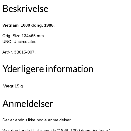
Beskrivelse
Vietnam. 1000 dong. 1988.
Orig. Size.134×65 mm.
UNC. Uncirculated.
ArtNr. 3B015-007.
Yderligere information
Vægt
15 g
Anmeldelser
Der er endnu ikke nogle anmeldelser.
Vær den første til at anmelde “1988. 1000 dong. Vietnam.”