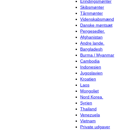
Erindingsmønter
Skibsmønter
Tårnmønter
Videnskabsmænd
Danske møntsæt
Pengesedler.
Afghanistan
Andre lande.
Bangladesh
Burma / Myanmar
Cambodia
Indonesien
Jugoslavien
Kroatien
Laos
Mongoliet
Nord Korea.
Syrien
Thailand
Venezuela
Vietnam
Private udgaver