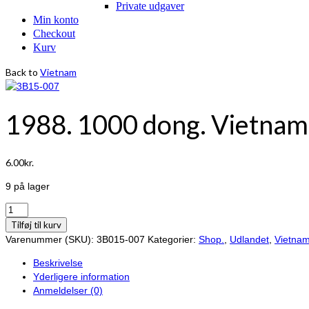
Private udgaver
Min konto
Checkout
Kurv
Back to
Vietnam
1988. 1000 dong. Vietnam
6.00
kr.
9 på lager
1988.
1000
Tilføj til kurv
dong.
Varenummer (SKU):
3B015-007
Kategorier:
Shop.
,
Udlandet
,
Vietna
Vietnam.
Beskrivelse
antal
Yderligere information
Anmeldelser (0)