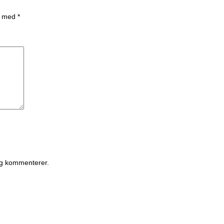
et med
*
eg kommenterer.