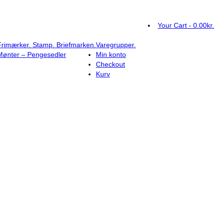
Your Cart
-
0.00
kr.
Frimærker. Stamp. Briefmarken.
Varegrupper.
Mønter – Pengesedler
Min konto
Checkout
Kurv