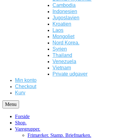
Cambodia
Indonesien
Jugoslavien
Kroatien
Laos
Mongoliet
Nord Korea.
Syrien
Thailand
Venezuela
Vietnam
Private udgaver
Min konto
Checkout
Kurv
Menu
Forside
Shop.
Varegrupper.
Frimærker. Stamp. Briefmarken.