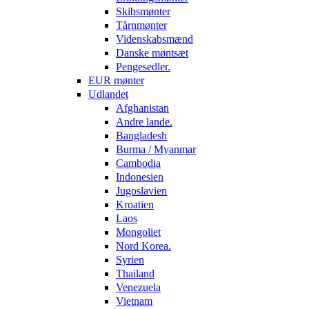
Skibsmønter
Tårnmønter
Videnskabsmænd
Danske møntsæt
Pengesedler.
EUR mønter
Udlandet
Afghanistan
Andre lande.
Bangladesh
Burma / Myanmar
Cambodia
Indonesien
Jugoslavien
Kroatien
Laos
Mongoliet
Nord Korea.
Syrien
Thailand
Venezuela
Vietnam