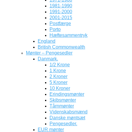
1981-1990
1991-2000
2001-2015
Postfærge
Porto
Hæftesammentryk
England
British Commonwealth
Mønter – Pengesedler
Danmark.
1/2 Krone
1 Krone
2 Kroner
5 Kroner
10 Kroner
Erindingsmønter
Skibsmønter
Tårnmønter
Videnskabsmænd
Danske møntsæt
Pengesedler.
EUR mønter