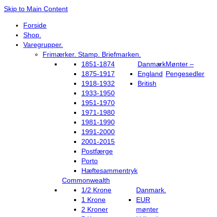
Skip to Main Content
Forside
Shop.
Varegrupper.
Frimærker. Stamp. Briefmarken.
1851-1874
Danmark
Mønter –
1875-1917
England
Pengesedler
1918-1932
British
1933-1950
1951-1970
1971-1980
1981-1990
1991-2000
2001-2015
Postfærge
Porto
Hæftesammentryk
Commonwealth
1/2 Krone
Danmark.
1 Krone
EUR
2 Kroner
mønter