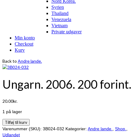
Nord Korea.
Syrien
Thailand
Venezuela
Vietnam
Private udgaver
Min konto
Checkout
Kurv
Back to
Andre lande.
Ungarn. 2006. 200 forint.
20.00
kr.
1 på lager
Ungarn.
Tilføj til kurv
2006.
Varenummer (SKU):
3B024-032
Kategorier:
Andre lande.
,
Shop.
,
200
Udlandet