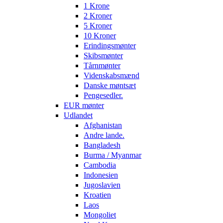
1 Krone
2 Kroner
5 Kroner
10 Kroner
Erindingsmønter
Skibsmønter
Tårnmønter
Videnskabsmænd
Danske møntsæt
Pengesedler.
EUR mønter
Udlandet
Afghanistan
Andre lande.
Bangladesh
Burma / Myanmar
Cambodia
Indonesien
Jugoslavien
Kroatien
Laos
Mongoliet