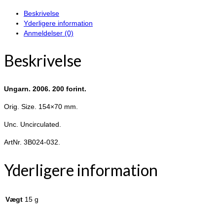
forint.
Beskrivelse
antal
Yderligere information
Anmeldelser (0)
Beskrivelse
Ungarn. 2006. 200 forint.
Orig. Size. 154×70 mm.
Unc. Uncirculated.
ArtNr. 3B024-032.
Yderligere information
Vægt
15 g