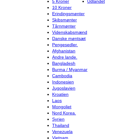
5 Kroner
Udlandet
10 Kroner
Erindingsmønter
Skibsmønter
Tårnmønter
Videnskabsmænd
Danske møntsæt
Pengesedler.
Afghanistan
Andre lande.
Bangladesh
Burma / Myanmar
Cambodia
Indonesien
Jugoslavien
Kroatien
Laos
Mongoliet
Nord Korea.
Syrien
Thailand
Venezuela
Vietnam