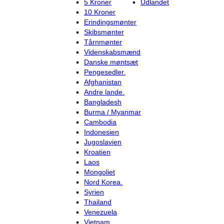
5 Kroner
Udlandet
10 Kroner
Erindingsmønter
Skibsmønter
Tårnmønter
Videnskabsmænd
Danske møntsæt
Pengesedler.
Afghanistan
Andre lande.
Bangladesh
Burma / Myanmar
Cambodia
Indonesien
Jugoslavien
Kroatien
Laos
Mongoliet
Nord Korea.
Syrien
Thailand
Venezuela
Vietnam