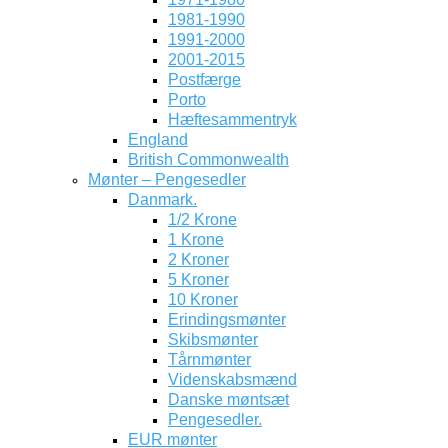
1981-1990
1991-2000
2001-2015
Postfærge
Porto
Hæftesammentryk
England
British Commonwealth
Mønter – Pengesedler
Danmark.
1/2 Krone
1 Krone
2 Kroner
5 Kroner
10 Kroner
Erindingsmønter
Skibsmønter
Tårnmønter
Videnskabsmænd
Danske møntsæt
Pengesedler.
EUR mønter