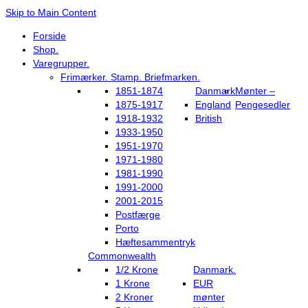
Skip to Main Content
Forside
Shop.
Varegrupper.
Frimærker. Stamp. Briefmarken.
1851-1874
Danmark
Mønter –
1875-1917
England
Pengesedler
1918-1932
British
1933-1950
1951-1970
1971-1980
1981-1990
1991-2000
2001-2015
Postfærge
Porto
Hæftesammentryk
Commonwealth
1/2 Krone
Danmark.
1 Krone
EUR
2 Kroner
mønter