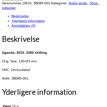
2015.
Varenummer (SKU):
3B089-001
Kategorier:
Andre lande.
,
Shop.
,
1000
Udlandet
shilling.
Beskrivelse
antal
Yderligere information
Anmeldelser (0)
Beskrivelse
Uganda. 2015. 1000 shilling.
Orig. Size. 130×63 mm.
UNC. Uncirculated.
ArtNr. 3B089-001.
Yderligere information
Vægt
15 g