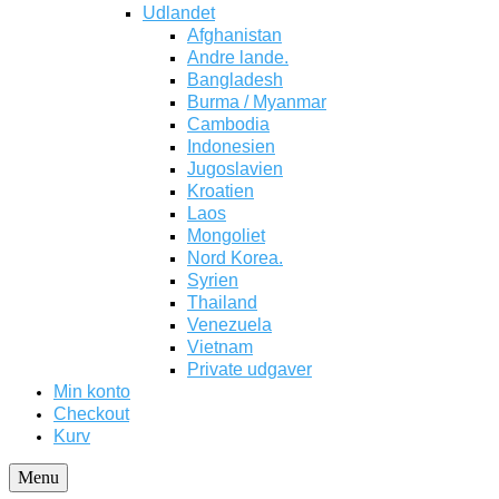
Udlandet
Afghanistan
Andre lande.
Bangladesh
Burma / Myanmar
Cambodia
Indonesien
Jugoslavien
Kroatien
Laos
Mongoliet
Nord Korea.
Syrien
Thailand
Venezuela
Vietnam
Private udgaver
Min konto
Checkout
Kurv
Menu