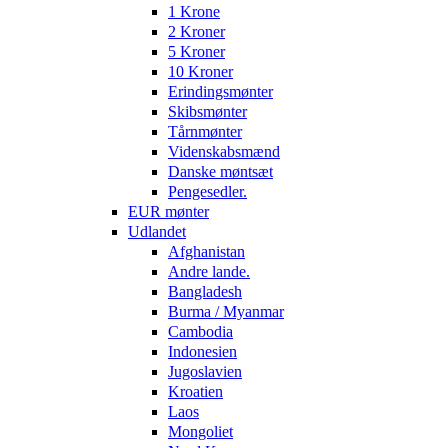
1 Krone
2 Kroner
5 Kroner
10 Kroner
Erindingsmønter
Skibsmønter
Tårnmønter
Videnskabsmænd
Danske møntsæt
Pengesedler.
EUR mønter
Udlandet
Afghanistan
Andre lande.
Bangladesh
Burma / Myanmar
Cambodia
Indonesien
Jugoslavien
Kroatien
Laos
Mongoliet