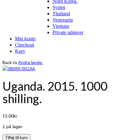
Nord Korea.
Syrien
Thailand
Venezuela
Vietnam
Private udgaver
Min konto
Checkout
Kurv
Back to
Andre lande.
Uganda. 2015. 1000
shilling.
15.00
kr.
1 på lager
Uganda.
Tilføj til kurv