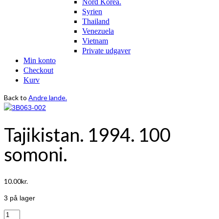
Nord Korea.
Syrien
Thailand
Venezuela
Vietnam
Private udgaver
Min konto
Checkout
Kurv
Back to
Andre lande.
Tajikistan. 1994. 100
somoni.
10.00
kr.
3 på lager
Tajikistan.