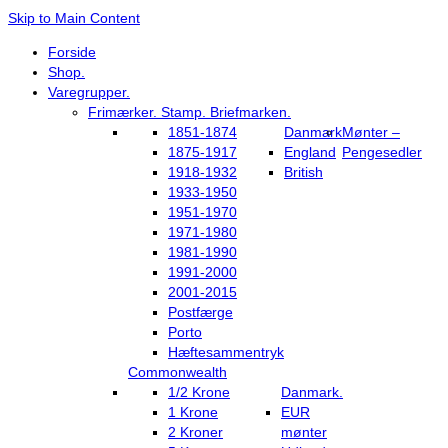
Skip to Main Content
Forside
Shop.
Varegrupper.
Frimærker. Stamp. Briefmarken.
1851-1874
Danmark
Mønter –
1875-1917
England
Pengesedler
1918-1932
British
1933-1950
1951-1970
1971-1980
1981-1990
1991-2000
2001-2015
Postfærge
Porto
Hæftesammentryk
Commonwealth
1/2 Krone
Danmark.
1 Krone
EUR
2 Kroner
mønter