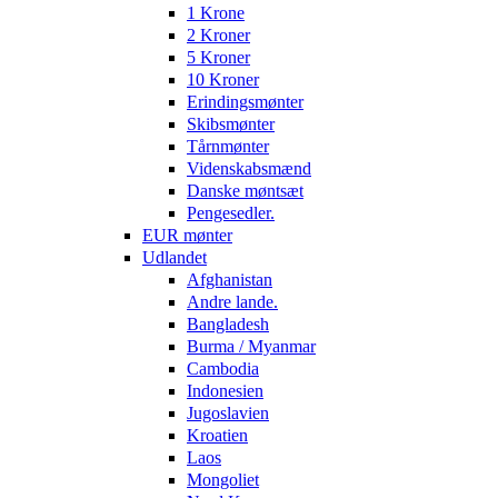
1 Krone
2 Kroner
5 Kroner
10 Kroner
Erindingsmønter
Skibsmønter
Tårnmønter
Videnskabsmænd
Danske møntsæt
Pengesedler.
EUR mønter
Udlandet
Afghanistan
Andre lande.
Bangladesh
Burma / Myanmar
Cambodia
Indonesien
Jugoslavien
Kroatien
Laos
Mongoliet