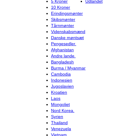
5 Kroner
Udlandet
10 Kroner
Erindingsmønter
Skibsmønter
Tårnmønter
Videnskabsmænd
Danske møntsæt
Pengesedler.
Afghanistan
Andre lande.
Bangladesh
Burma / Myanmar
Cambodia
Indonesien
Jugoslavien
Kroatien
Laos
Mongoliet
Nord Korea.
Syrien
Thailand
Venezuela
Vietnam