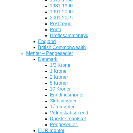
1981-1990
1991-2000
2001-2015
Postfærge
Porto
Hæftesammentryk
England
British Commonwealth
Mønter – Pengesedler
Danmark.
1/2 Krone
1 Krone
2 Kroner
5 Kroner
10 Kroner
Erindingsmønter
Skibsmønter
Tårnmønter
Videnskabsmænd
Danske møntsæt
Pengesedler.
EUR mønter