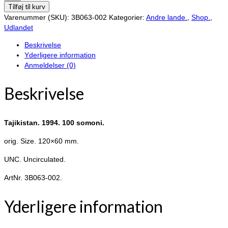
1994.
Tilføj til kurv
100
Varenummer (SKU):
3B063-002
Kategorier:
Andre lande.
,
Shop.
,
somoni.
Udlandet
antal
Beskrivelse
Yderligere information
Anmeldelser (0)
Beskrivelse
Tajikistan. 1994. 100 somoni.
orig. Size. 120×60 mm.
UNC. Uncirculated.
ArtNr. 3B063-002.
Yderligere information