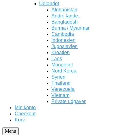
Udlandet
Afghanistan
Andre lande.
Bangladesh
Burma / Myanmar
Cambodia
Indonesien
Jugoslavien
Kroatien
Laos
Mongoliet
Nord Korea.
Syrien
Thailand
Venezuela
Vietnam
Private udgaver
Min konto
Checkout
Kurv
Menu