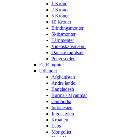
1 Krone
2 Kroner
5 Kroner
10 Kroner
Erindingsmønter
Skibsmønter
Tårnmønter
Videnskabsmænd
Danske møntsæt
Pengesedler.
EUR mønter
Udlandet
Afghanistan
Andre lande.
Bangladesh
Burma / Myanmar
Cambodia
Indonesien
Jugoslavien
Kroatien
Laos
Mongoliet