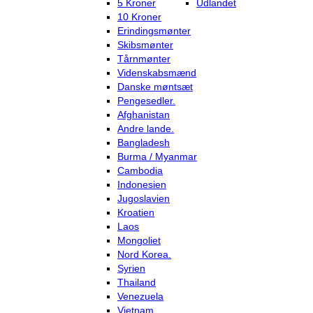
5 Kroner
Udlandet
10 Kroner
Erindingsmønter
Skibsmønter
Tårnmønter
Videnskabsmænd
Danske møntsæt
Pengesedler.
Afghanistan
Andre lande.
Bangladesh
Burma / Myanmar
Cambodia
Indonesien
Jugoslavien
Kroatien
Laos
Mongoliet
Nord Korea.
Syrien
Thailand
Venezuela
Vietnam