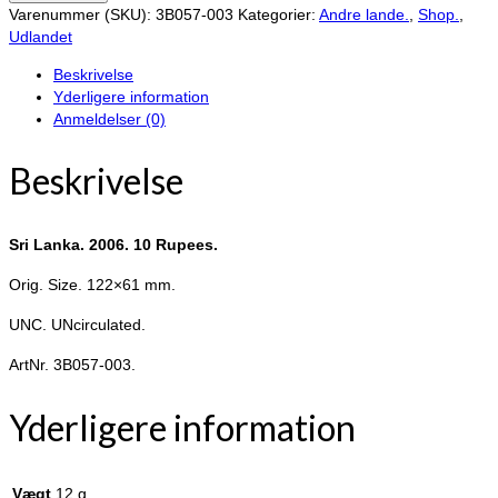
Lanka.
Varenummer (SKU):
3B057-003
Kategorier:
Andre lande.
,
Shop.
,
2006.
Udlandet
10
Beskrivelse
Rupees.
Yderligere information
antal
Anmeldelser (0)
Beskrivelse
Sri Lanka. 2006. 10 Rupees.
Orig. Size. 122×61 mm.
UNC. UNcirculated.
ArtNr. 3B057-003.
Yderligere information
Vægt
12 g