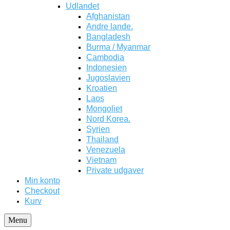
Udlandet
Afghanistan
Andre lande.
Bangladesh
Burma / Myanmar
Cambodia
Indonesien
Jugoslavien
Kroatien
Laos
Mongoliet
Nord Korea.
Syrien
Thailand
Venezuela
Vietnam
Private udgaver
Min konto
Checkout
Kurv
Menu