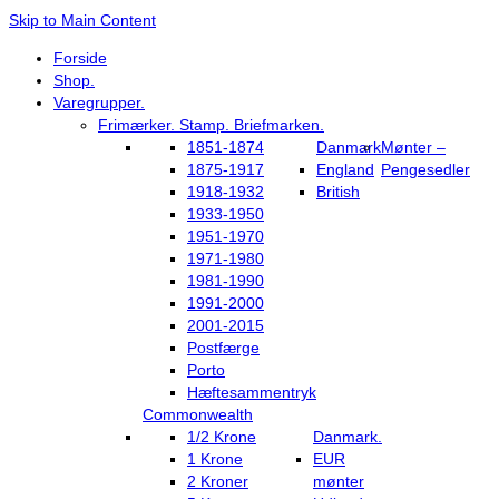
Skip to Main Content
Forside
Shop.
Varegrupper.
Frimærker. Stamp. Briefmarken.
1851-1874
Danmark
Mønter –
1875-1917
England
Pengesedler
1918-1932
British
1933-1950
1951-1970
1971-1980
1981-1990
1991-2000
2001-2015
Postfærge
Porto
Hæftesammentryk
Commonwealth
1/2 Krone
Danmark.
1 Krone
EUR
2 Kroner
mønter