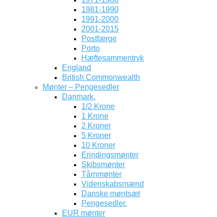
1981-1990
1991-2000
2001-2015
Postfærge
Porto
Hæftesammentryk
England
British Commonwealth
Mønter – Pengesedler
Danmark.
1/2 Krone
1 Krone
2 Kroner
5 Kroner
10 Kroner
Erindingsmønter
Skibsmønter
Tårnmønter
Videnskabsmænd
Danske møntsæt
Pengesedler.
EUR mønter