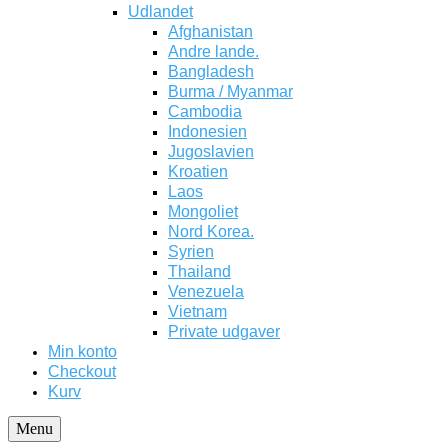
Udlandet
Afghanistan
Andre lande.
Bangladesh
Burma / Myanmar
Cambodia
Indonesien
Jugoslavien
Kroatien
Laos
Mongoliet
Nord Korea.
Syrien
Thailand
Venezuela
Vietnam
Private udgaver
Min konto
Checkout
Kurv
Menu