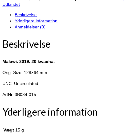
kwacha.
Udlandet
antal
Beskrivelse
Yderligere information
Anmeldelser (0)
Beskrivelse
Malawi. 2019. 20 kwacha.
Orig. Size. 128×64 mm.
UNC. Uncirculated.
ArtNr. 3B034-015.
Yderligere information
Vægt
15 g