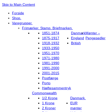
Skip to Main Content
Forside
Shop.
Varegrupper.
Frimærker. Stamp. Briefmarken.
1851-1874
Danmark
Mønter –
1875-1917
England
Pengesedler
1918-1932
British
1933-1950
1951-1970
1971-1980
1981-1990
1991-2000
2001-2015
Postfærge
Porto
Hæftesammentryk
Commonwealth
1/2 Krone
Danmark.
1 Krone
EUR
2 Kroner
mønter