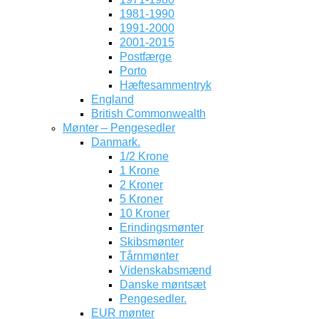
1981-1990
1991-2000
2001-2015
Postfærge
Porto
Hæftesammentryk
England
British Commonwealth
Mønter – Pengesedler
Danmark.
1/2 Krone
1 Krone
2 Kroner
5 Kroner
10 Kroner
Erindingsmønter
Skibsmønter
Tårnmønter
Videnskabsmænd
Danske møntsæt
Pengesedler.
EUR mønter