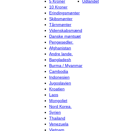
5 Kroner
Udlandet
10 Kroner
Erindingsmønter
Skibsmønter
Tårnmønter
Videnskabsmænd
Danske møntsæt
Pengesedler.
Afghanistan
Andre lande.
Bangladesh
Burma / Myanmar
Cambodia
Indonesien
Jugoslavien
Kroatien
Laos
Mongoliet
Nord Korea.
Syrien
Thailand
Venezuela
Vietnam