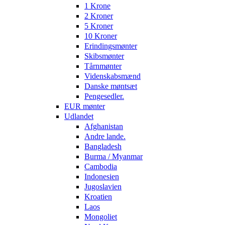
1 Krone
2 Kroner
5 Kroner
10 Kroner
Erindingsmønter
Skibsmønter
Tårnmønter
Videnskabsmænd
Danske møntsæt
Pengesedler.
EUR mønter
Udlandet
Afghanistan
Andre lande.
Bangladesh
Burma / Myanmar
Cambodia
Indonesien
Jugoslavien
Kroatien
Laos
Mongoliet