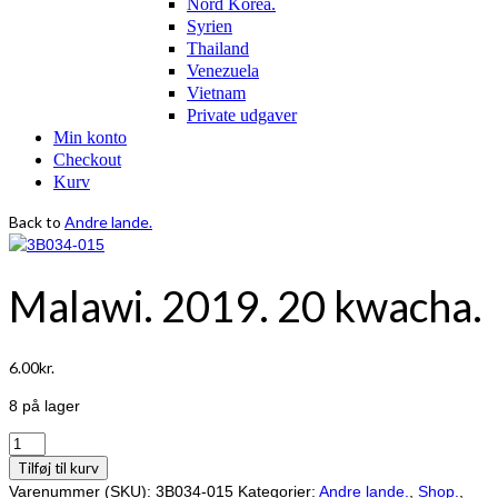
Nord Korea.
Syrien
Thailand
Venezuela
Vietnam
Private udgaver
Min konto
Checkout
Kurv
Back to
Andre lande.
Malawi. 2019. 20 kwacha.
6.00
kr.
8 på lager
Malawi.
2019.
Tilføj til kurv
20
Varenummer (SKU):
3B034-015
Kategorier:
Andre lande.
,
Shop.
,