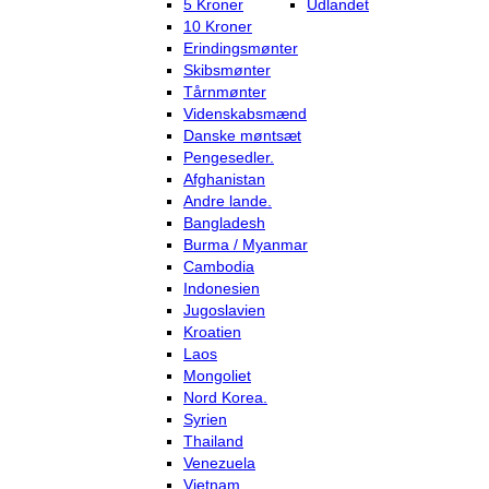
5 Kroner
Udlandet
10 Kroner
Erindingsmønter
Skibsmønter
Tårnmønter
Videnskabsmænd
Danske møntsæt
Pengesedler.
Afghanistan
Andre lande.
Bangladesh
Burma / Myanmar
Cambodia
Indonesien
Jugoslavien
Kroatien
Laos
Mongoliet
Nord Korea.
Syrien
Thailand
Venezuela
Vietnam