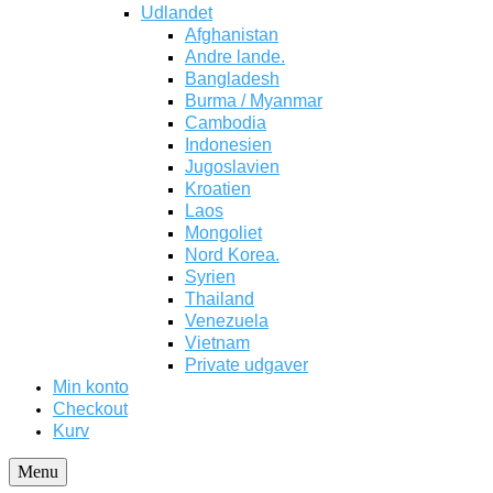
Udlandet
Afghanistan
Andre lande.
Bangladesh
Burma / Myanmar
Cambodia
Indonesien
Jugoslavien
Kroatien
Laos
Mongoliet
Nord Korea.
Syrien
Thailand
Venezuela
Vietnam
Private udgaver
Min konto
Checkout
Kurv
Menu