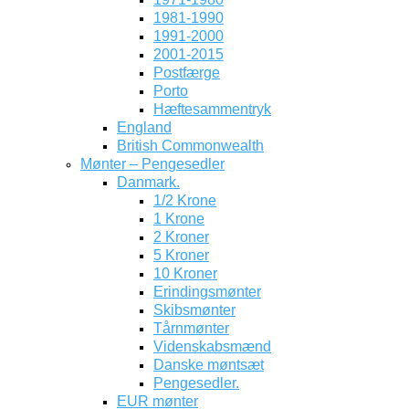
1981-1990
1991-2000
2001-2015
Postfærge
Porto
Hæftesammentryk
England
British Commonwealth
Mønter – Pengesedler
Danmark.
1/2 Krone
1 Krone
2 Kroner
5 Kroner
10 Kroner
Erindingsmønter
Skibsmønter
Tårnmønter
Videnskabsmænd
Danske møntsæt
Pengesedler.
EUR mønter