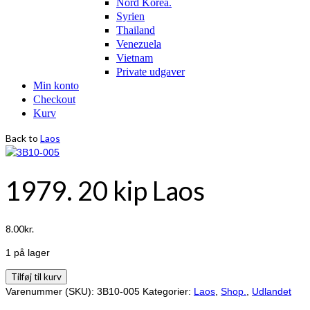
Nord Korea.
Syrien
Thailand
Venezuela
Vietnam
Private udgaver
Min konto
Checkout
Kurv
Back to
Laos
1979. 20 kip Laos
8.00
kr.
1 på lager
1979.
Tilføj til kurv
20
Varenummer (SKU):
3B10-005
Kategorier:
Laos
,
Shop.
,
Udlandet
kip