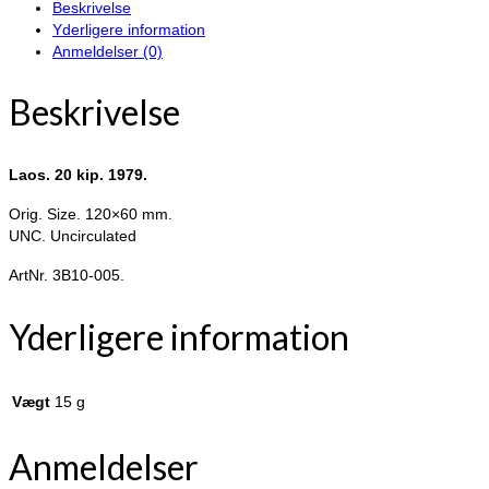
Beskrivelse
Laos
Yderligere information
antal
Anmeldelser (0)
Beskrivelse
Laos. 20 kip. 1979.
Orig. Size. 120×60 mm.
UNC. Uncirculated
ArtNr. 3B10-005.
Yderligere information
Vægt
15 g
Anmeldelser