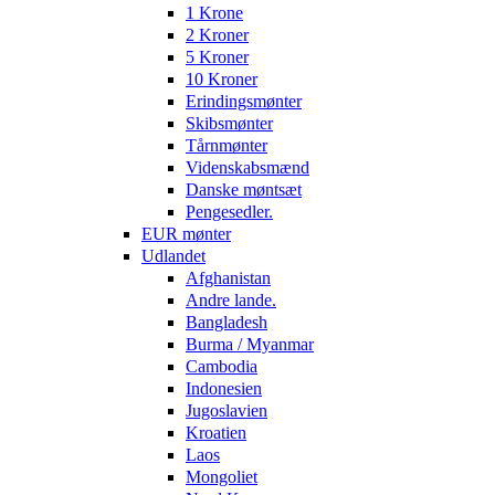
1 Krone
2 Kroner
5 Kroner
10 Kroner
Erindingsmønter
Skibsmønter
Tårnmønter
Videnskabsmænd
Danske møntsæt
Pengesedler.
EUR mønter
Udlandet
Afghanistan
Andre lande.
Bangladesh
Burma / Myanmar
Cambodia
Indonesien
Jugoslavien
Kroatien
Laos
Mongoliet