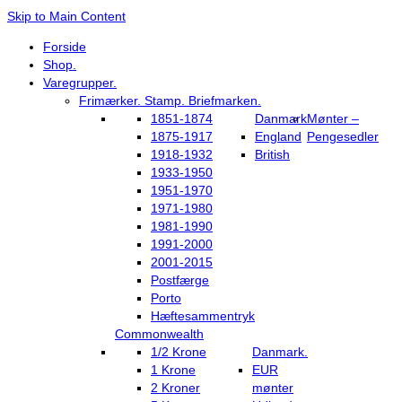
Skip to Main Content
Forside
Shop.
Varegrupper.
Frimærker. Stamp. Briefmarken.
1851-1874
Danmark
Mønter –
1875-1917
England
Pengesedler
1918-1932
British
1933-1950
1951-1970
1971-1980
1981-1990
1991-2000
2001-2015
Postfærge
Porto
Hæftesammentryk
Commonwealth
1/2 Krone
Danmark.
1 Krone
EUR
2 Kroner
mønter