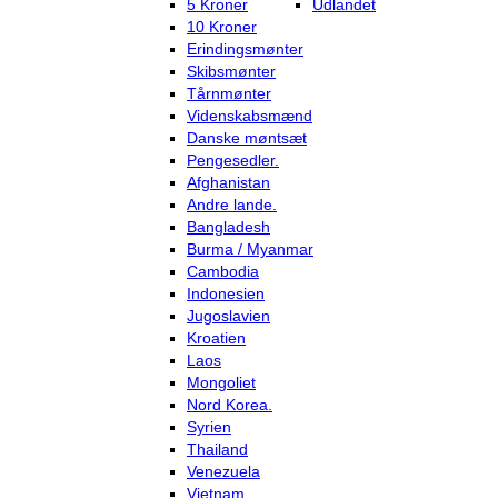
5 Kroner
Udlandet
10 Kroner
Erindingsmønter
Skibsmønter
Tårnmønter
Videnskabsmænd
Danske møntsæt
Pengesedler.
Afghanistan
Andre lande.
Bangladesh
Burma / Myanmar
Cambodia
Indonesien
Jugoslavien
Kroatien
Laos
Mongoliet
Nord Korea.
Syrien
Thailand
Venezuela
Vietnam