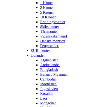
1 Krone
2 Kroner
5 Kroner
10 Kroner
Erindingsmønter
Skibsmønter
Tårnmønter
Videnskabsmænd
Danske møntsæt
Pengesedler.
EUR mønter
Udlandet
Afghanistan
Andre lande.
Bangladesh
Burma / Myanmar
Cambodia
Indonesien
Jugoslavien
Kroatien
Laos
Mongoliet