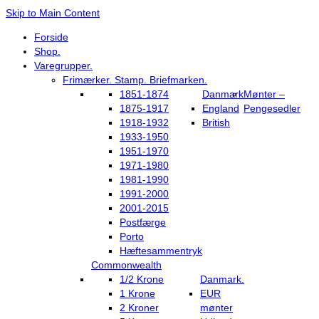
Skip to Main Content
Forside
Shop.
Varegrupper.
Frimærker. Stamp. Briefmarken.
1851-1874
Danmark
Mønter –
1875-1917
England
Pengesedler
1918-1932
British
1933-1950
1951-1970
1971-1980
1981-1990
1991-2000
2001-2015
Postfærge
Porto
Hæftesammentryk
Commonwealth
1/2 Krone
Danmark.
1 Krone
EUR
2 Kroner
mønter