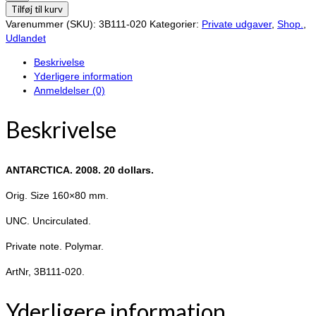
2008.
Tilføj til kurv
20
Varenummer (SKU):
3B111-020
Kategorier:
Private udgaver
,
Shop.
,
dollars.
Udlandet
antal
Beskrivelse
Yderligere information
Anmeldelser (0)
Beskrivelse
ANTARCTICA. 2008. 20 dollars.
Orig. Size 160×80 mm.
UNC. Uncirculated.
Private note. Polymar.
ArtNr, 3B111-020.
Yderligere information