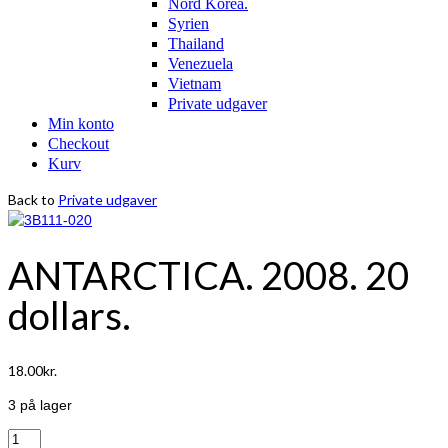
Nord Korea.
Syrien
Thailand
Venezuela
Vietnam
Private udgaver
Min konto
Checkout
Kurv
Back to
Private udgaver
ANTARCTICA. 2008. 20
dollars.
18.00
kr.
3 på lager
ANTARCTICA.