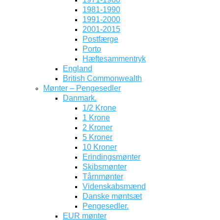
1981-1990
1991-2000
2001-2015
Postfærge
Porto
Hæftesammentryk
England
British Commonwealth
Mønter – Pengesedler
Danmark.
1/2 Krone
1 Krone
2 Kroner
5 Kroner
10 Kroner
Erindingsmønter
Skibsmønter
Tårnmønter
Videnskabsmænd
Danske møntsæt
Pengesedler.
EUR mønter