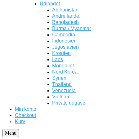
Udlandet
Afghanistan
Andre lande.
Bangladesh
Burma / Myanmar
Cambodia
Indonesien
Jugoslavien
Kroatien
Laos
Mongoliet
Nord Korea.
Syrien
Thailand
Venezuela
Vietnam
Private udgaver
Min konto
Checkout
Kurv
Menu