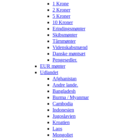
1 Krone
2 Kroner
5 Kroner
10 Kroner
Erindingsmønter
Skibsmønter
Tårnmønter
Videnskabsmænd
Danske møntsæt
Pengesedler.
EUR mønter
Udlandet
Afghanistan
Andre lande.
Bangladesh
Burma / Myanmar
Cambodia
Indonesien
Jugoslavien
Kroatien
Laos
Mongoliet