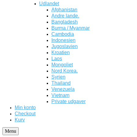
Udlandet
Afghanistan
Andre lande.
Bangladesh
Burma / Myanmar
Cambodia
Indonesien
Jugoslavien
Kroatien
Laos
Mongoliet
Nord Korea.
Syrien
Thailand
Venezuela
Vietnam
Private udgaver
Min konto
Checkout
Kurv
Menu