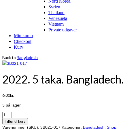
Nord Korea.
Syrien
Thailand
Venezuela
Vietnam
Private udgaver
Min konto
Checkout
Kurv
Back to
Bangladesh
2022. 5 taka. Bangladech.
6.00
kr.
3 på lager
2022.
5
Tilføj til kurv
taka.
Varenummer (SKU):
3B021-017
Kategorier:
Bangladesh
,
Shop.
,