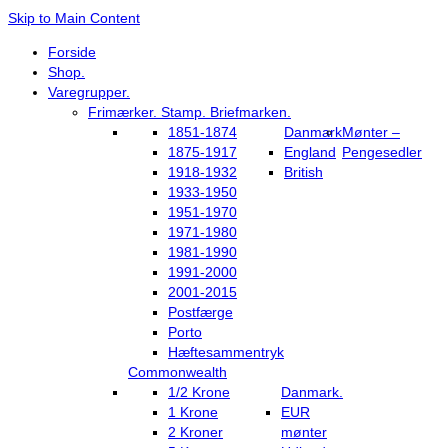
Skip to Main Content
Forside
Shop.
Varegrupper.
Frimærker. Stamp. Briefmarken.
1851-1874
Danmark
Mønter –
1875-1917
England
Pengesedler
1918-1932
British
1933-1950
1951-1970
1971-1980
1981-1990
1991-2000
2001-2015
Postfærge
Porto
Hæftesammentryk
Commonwealth
1/2 Krone
Danmark.
1 Krone
EUR
2 Kroner
mønter