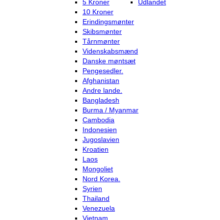
5 Kroner
Udlandet
10 Kroner
Erindingsmønter
Skibsmønter
Tårnmønter
Videnskabsmænd
Danske møntsæt
Pengesedler.
Afghanistan
Andre lande.
Bangladesh
Burma / Myanmar
Cambodia
Indonesien
Jugoslavien
Kroatien
Laos
Mongoliet
Nord Korea.
Syrien
Thailand
Venezuela
Vietnam