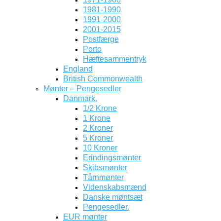
1981-1990
1991-2000
2001-2015
Postfærge
Porto
Hæftesammentryk
England
British Commonwealth
Mønter – Pengesedler
Danmark.
1/2 Krone
1 Krone
2 Kroner
5 Kroner
10 Kroner
Erindingsmønter
Skibsmønter
Tårnmønter
Videnskabsmænd
Danske møntsæt
Pengesedler.
EUR mønter