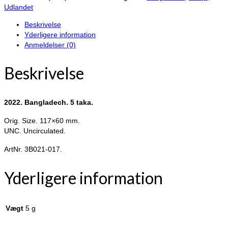
Bangladech.
Udlandet
antal
Beskrivelse
Yderligere information
Anmeldelser (0)
Beskrivelse
2022. Bangladech. 5 taka.
Orig. Size. 117×60 mm.
UNC. Uncirculated.
ArtNr. 3B021-017.
Yderligere information
Vægt
5 g