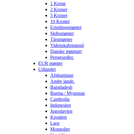
1 Krone
2 Kroner
5 Kroner
10 Kroner
Erindingsmønter
Skibsmønter
Tårnmønter
Videnskabsmænd
Danske møntsæt
Pengesedler.
EUR mønter
Udlandet
Afghanistan
Andre lande.
Bangladesh
Burma / Myanmar
Cambodia
Indonesien
Jugoslavien
Kroatien
Laos
Mongoliet