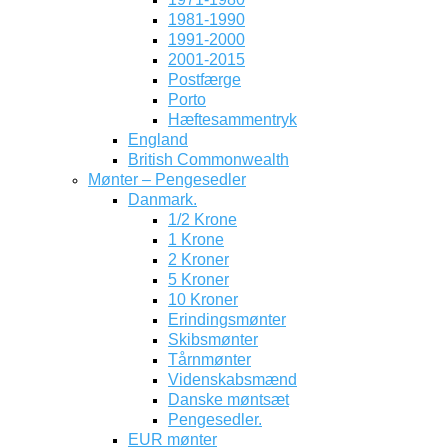
1981-1990
1991-2000
2001-2015
Postfærge
Porto
Hæftesammentryk
England
British Commonwealth
Mønter – Pengesedler
Danmark.
1/2 Krone
1 Krone
2 Kroner
5 Kroner
10 Kroner
Erindingsmønter
Skibsmønter
Tårnmønter
Videnskabsmænd
Danske møntsæt
Pengesedler.
EUR mønter