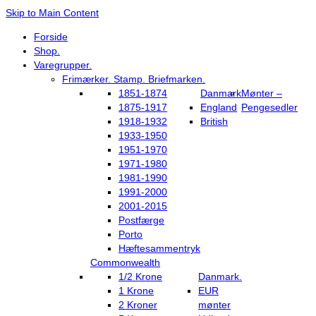
Skip to Main Content
Forside
Shop.
Varegrupper.
Frimærker. Stamp. Briefmarken.
1851-1874
Danmark
Mønter –
1875-1917
England
Pengesedler
1918-1932
British
1933-1950
1951-1970
1971-1980
1981-1990
1991-2000
2001-2015
Postfærge
Porto
Hæftesammentryk
Commonwealth
1/2 Krone
Danmark.
1 Krone
EUR
2 Kroner
mønter