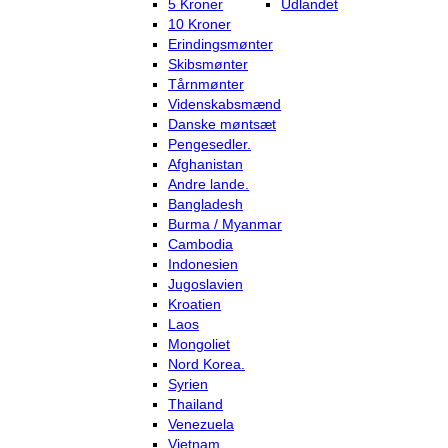
5 Kroner
Udlandet
10 Kroner
Erindingsmønter
Skibsmønter
Tårnmønter
Videnskabsmænd
Danske møntsæt
Pengesedler.
Afghanistan
Andre lande.
Bangladesh
Burma / Myanmar
Cambodia
Indonesien
Jugoslavien
Kroatien
Laos
Mongoliet
Nord Korea.
Syrien
Thailand
Venezuela
Vietnam