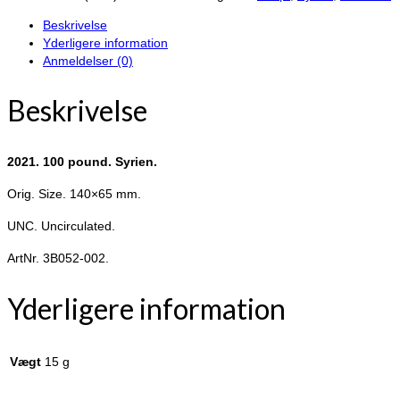
Syrien.
Beskrivelse
antal
Yderligere information
Anmeldelser (0)
Beskrivelse
2021. 100 pound. Syrien.
Orig. Size. 140×65 mm.
UNC. Uncirculated.
ArtNr. 3B052-002.
Yderligere information
Vægt
15 g