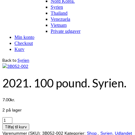
Nord Korea.
Syrien
Thailand
Venezuela
Vietnam
Private udgaver
Min konto
Checkout
Kurv
Back to
Syrien
2021. 100 pound. Syrien.
7.00
kr.
2 på lager
2021.
100
Tilføj til kurv
pound.
Varenummer (SKU):
3B052-002
Kategorier:
Shop.
,
Syrien
,
Udlandet