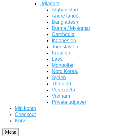
Udlandet
Afghanistan
Andre lande.
Bangladesh
Burma / Myanmar
Cambodia
Indonesien
Jugoslavien
Kroatien
Laos
Mongoliet
Nord Korea.
Syrien
Thailand
Venezuela
Vietnam
Private udgaver
Min konto
Checkout
Kurv
Menu