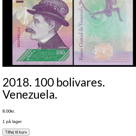
2018. 100 bolivares.
Venezuela.
8.00
kr.
1 på lager
2018.
Tilføj til kurv