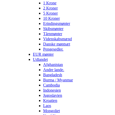
1 Krone
2 Kroner
5 Kroner
10 Kroner
Erindingsmønter
Skibsmønter
Tårnmønter
Videnskabsmænd
Danske møntsæt
Pengesedler.
EUR mønter
Udlandet
Afghanistan
Andre lande.
Bangladesh
Burma / Myanmar
Cambodia
Indonesien
Jugoslavien
Kroatien
Laos
Mongoliet