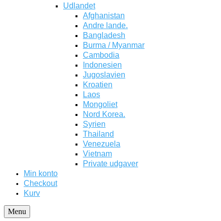
Udlandet
Afghanistan
Andre lande.
Bangladesh
Burma / Myanmar
Cambodia
Indonesien
Jugoslavien
Kroatien
Laos
Mongoliet
Nord Korea.
Syrien
Thailand
Venezuela
Vietnam
Private udgaver
Min konto
Checkout
Kurv
Menu