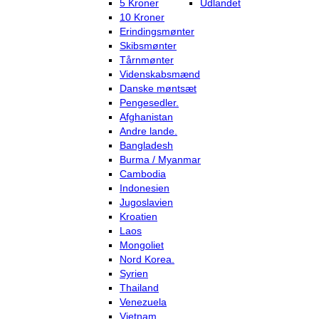
5 Kroner
Udlandet
10 Kroner
Erindingsmønter
Skibsmønter
Tårnmønter
Videnskabsmænd
Danske møntsæt
Pengesedler.
Afghanistan
Andre lande.
Bangladesh
Burma / Myanmar
Cambodia
Indonesien
Jugoslavien
Kroatien
Laos
Mongoliet
Nord Korea.
Syrien
Thailand
Venezuela
Vietnam