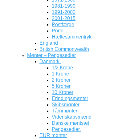
1981-1990
1991-2000
2001-2015
Postfærge
Porto
Hæftesammentryk
England
British Commonwealth
Mønter – Pengesedler
Danmark.
1/2 Krone
1 Krone
2 Kroner
5 Kroner
10 Kroner
Erindingsmønter
Skibsmønter
Tårnmønter
Videnskabsmænd
Danske møntsæt
Pengesedler.
EUR mønter