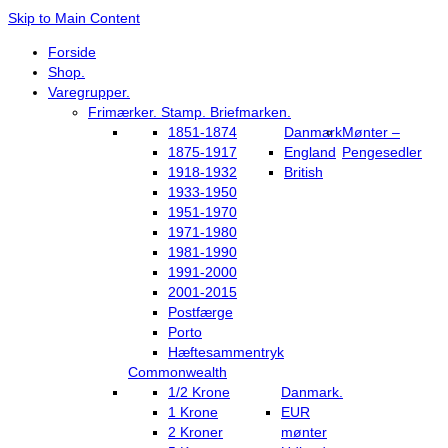
Skip to Main Content
Forside
Shop.
Varegrupper.
Frimærker. Stamp. Briefmarken.
1851-1874
Danmark
Mønter –
1875-1917
England
Pengesedler
1918-1932
British
1933-1950
1951-1970
1971-1980
1981-1990
1991-2000
2001-2015
Postfærge
Porto
Hæftesammentryk
Commonwealth
1/2 Krone
Danmark.
1 Krone
EUR
2 Kroner
mønter