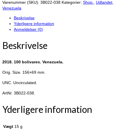
100
Varenummer (SKU):
3B022-038
Kategorier:
Shop.
,
Udlandet
,
bolivares.
Venezuela
Venezuela.
Beskrivelse
antal
Yderligere information
Anmeldelser (0)
Beskrivelse
2018. 100 bolivares. Venezuela.
Orig. Size. 156×69 mm.
UNC. Uncirculated.
ArtNr. 3B022-038.
Yderligere information
Vægt
15 g