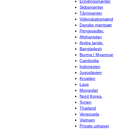
Erindingsmønter
Skibsmønter
Tårnmønter
Videnskabsmænd
Danske møntsæt
Pengesedler.
Afghanistan
Andre lande.
Bangladesh
Burma / Myanmar
Cambodia
Indonesien
Jugoslavien
Kroatien
Laos
Mongoliet
Nord Korea.
Syrien
Thailand
Venezuela
Vietnam
Private udgaver