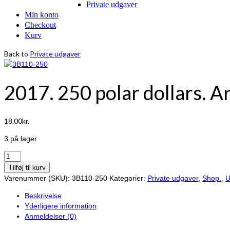
Private udgaver
Min konto
Checkout
Kurv
Back to
Private udgaver
2017. 250 polar dollars. Ar
18.00
kr.
3 på lager
2017.
250
Tilføj til kurv
polar
Varenummer (SKU):
3B110-250
Kategorier:
Private udgaver
,
Shop.
,
U
dollars.
Beskrivelse
Arctic
Yderligere information
Territories.
Anmeldelser (0)
antal