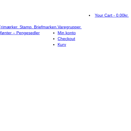
Your Cart
-
0.00
kr.
Frimærker. Stamp. Briefmarken.
Varegrupper.
Mønter – Pengesedler
Min konto
Checkout
Kurv