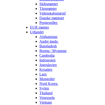
Skibsmønter
Tårnmønter
Videnskabsmænd
Danske møntsæt
Pengesedler.
EUR mønter
Udlandet
Afghanistan
Andre lande.
Bangladesh
Burma / Myanmar
Cambodia
Indonesien
Jugoslavien
Kroatien
Laos
Mongoliet
Nord Korea.
Syrien
Thailand
Venezuela
Vietnam