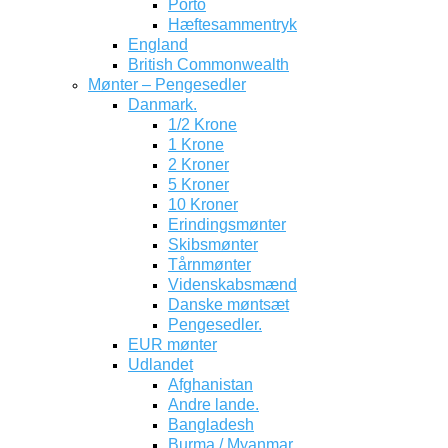
Porto
Hæftesammentryk
England
British Commonwealth
Mønter – Pengesedler
Danmark.
1/2 Krone
1 Krone
2 Kroner
5 Kroner
10 Kroner
Erindingsmønter
Skibsmønter
Tårnmønter
Videnskabsmænd
Danske møntsæt
Pengesedler.
EUR mønter
Udlandet
Afghanistan
Andre lande.
Bangladesh
Burma / Myanmar