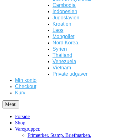
Cambodia
Indonesien
Jugoslavien
Kroatien
Laos
Mongoliet
Nord Korea.
Syrien
Thailand
Venezuela
Vietnam
Private udgaver
Min konto
Checkout
Kurv
Menu
Forside
Shop.
Varegrupper.
Frimærker. Stamp. Briefmarken.