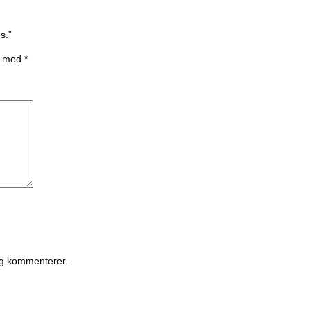
s.”
et med
*
eg kommenterer.