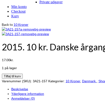
Private udgaver
Min konto
Checkout
Kurv
Back to
10 Kroner
2015. 10 kr. Danske årga
17.00
kr.
1 på lager
2015.
Tilføj til kurv
10
Varenummer (SKU):
3A21-157
Kategorier:
10 Kroner
,
Danmark.
,
Sho
kr.
Beskrivelse
Danske
Yderligere information
årgangsmønter
Anmeldelser (0)
antal