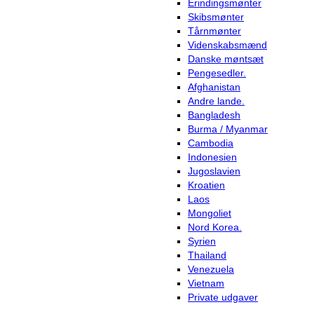
Erindingsmønter
Skibsmønter
Tårnmønter
Videnskabsmænd
Danske møntsæt
Pengesedler.
Afghanistan
Andre lande.
Bangladesh
Burma / Myanmar
Cambodia
Indonesien
Jugoslavien
Kroatien
Laos
Mongoliet
Nord Korea.
Syrien
Thailand
Venezuela
Vietnam
Private udgaver