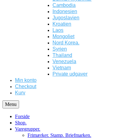
Cambodia
Indonesien
Jugoslavien
Kroatien
Laos
Mongoliet
Nord Korea.
Syrien
Thailand
Venezuela
Vietnam
Private udgaver
Min konto
Checkout
Kurv
Menu
Forside
Shop.
Varegrupper.
Frimærker. Stamp. Briefmarken.