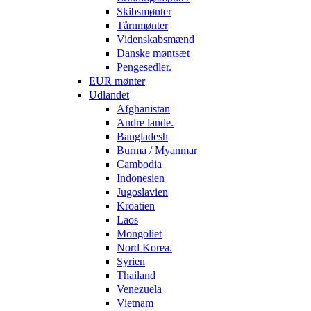
Skibsmønter
Tårnmønter
Videnskabsmænd
Danske møntsæt
Pengesedler.
EUR mønter
Udlandet
Afghanistan
Andre lande.
Bangladesh
Burma / Myanmar
Cambodia
Indonesien
Jugoslavien
Kroatien
Laos
Mongoliet
Nord Korea.
Syrien
Thailand
Venezuela
Vietnam