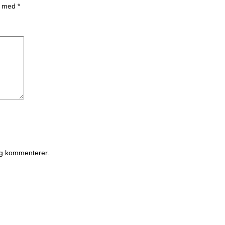
et med
*
eg kommenterer.