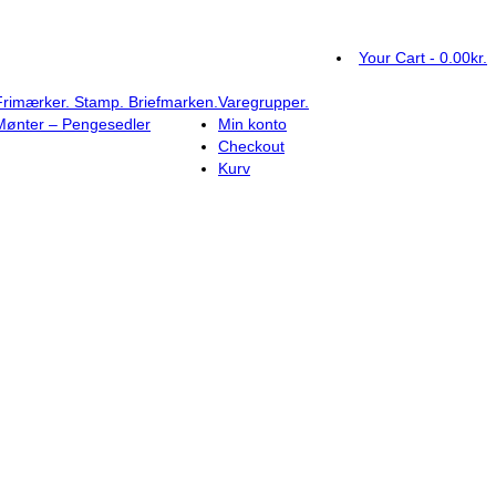
Your Cart
-
0.00
kr.
Frimærker. Stamp. Briefmarken.
Varegrupper.
Mønter – Pengesedler
Min konto
Checkout
Kurv