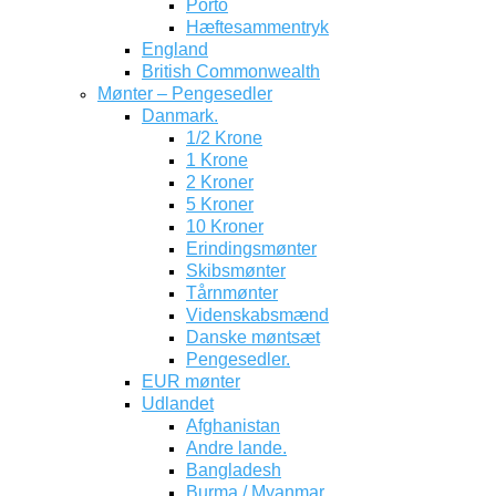
Porto
Hæftesammentryk
England
British Commonwealth
Mønter – Pengesedler
Danmark.
1/2 Krone
1 Krone
2 Kroner
5 Kroner
10 Kroner
Erindingsmønter
Skibsmønter
Tårnmønter
Videnskabsmænd
Danske møntsæt
Pengesedler.
EUR mønter
Udlandet
Afghanistan
Andre lande.
Bangladesh
Burma / Myanmar