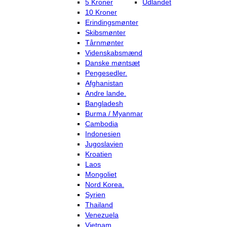
5 Kroner
Udlandet
10 Kroner
Erindingsmønter
Skibsmønter
Tårnmønter
Videnskabsmænd
Danske møntsæt
Pengesedler.
Afghanistan
Andre lande.
Bangladesh
Burma / Myanmar
Cambodia
Indonesien
Jugoslavien
Kroatien
Laos
Mongoliet
Nord Korea.
Syrien
Thailand
Venezuela
Vietnam