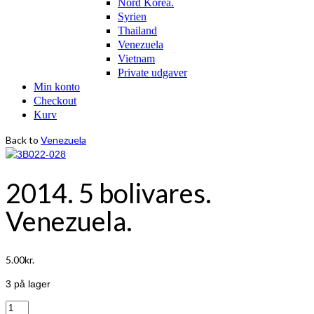
Nord Korea.
Syrien
Thailand
Venezuela
Vietnam
Private udgaver
Min konto
Checkout
Kurv
Back to
Venezuela
2014. 5 bolivares.
Venezuela.
5.00
kr.
3 på lager
2014.