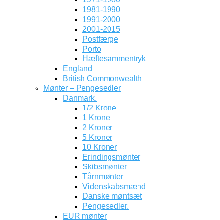
1981-1990
1991-2000
2001-2015
Postfærge
Porto
Hæftesammentryk
England
British Commonwealth
Mønter – Pengesedler
Danmark.
1/2 Krone
1 Krone
2 Kroner
5 Kroner
10 Kroner
Erindingsmønter
Skibsmønter
Tårnmønter
Videnskabsmænd
Danske møntsæt
Pengesedler.
EUR mønter