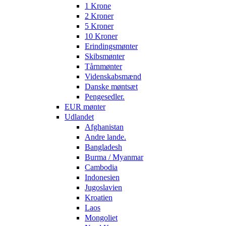
1 Krone
2 Kroner
5 Kroner
10 Kroner
Erindingsmønter
Skibsmønter
Tårnmønter
Videnskabsmænd
Danske møntsæt
Pengesedler.
EUR mønter
Udlandet
Afghanistan
Andre lande.
Bangladesh
Burma / Myanmar
Cambodia
Indonesien
Jugoslavien
Kroatien
Laos
Mongoliet