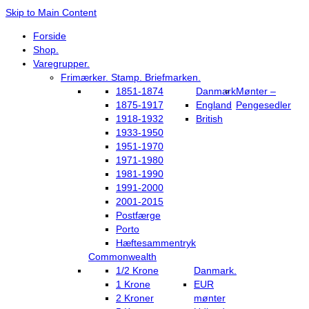
Skip to Main Content
Forside
Shop.
Varegrupper.
Frimærker. Stamp. Briefmarken.
1851-1874
Danmark
Mønter –
1875-1917
England
Pengesedler
1918-1932
British
1933-1950
1951-1970
1971-1980
1981-1990
1991-2000
2001-2015
Postfærge
Porto
Hæftesammentryk
Commonwealth
1/2 Krone
Danmark.
1 Krone
EUR
2 Kroner
mønter