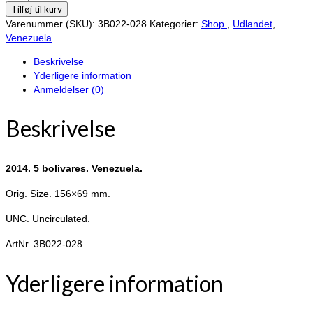
5
Tilføj til kurv
bolivares.
Varenummer (SKU):
3B022-028
Kategorier:
Shop.
,
Udlandet
,
Venezuela.
Venezuela
antal
Beskrivelse
Yderligere information
Anmeldelser (0)
Beskrivelse
2014. 5 bolivares. Venezuela.
Orig. Size. 156×69 mm.
UNC. Uncirculated.
ArtNr. 3B022-028.
Yderligere information