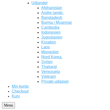
Udlandet
Afghanistan
Andre lande.
Bangladesh
Burma / Myanmar
Cambodia
Indonesien
Jugoslavien
Kroatien
Laos
Mongoliet
Nord Korea.
Syrien
Thailand
Venezuela
Vietnam
Private udgaver
Min konto
Checkout
Kurv
Menu