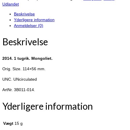
Mongoliet.
Udlandet
antal
Beskrivelse
Yderligere information
Anmeldelser (0)
Beskrivelse
2014. 1 tugrik. Mongoliet.
Orig. Size. 114×56 mm.
UNC. UNcirculated
ArtNr. 3B011-014.
Yderligere information
Vægt
15 g