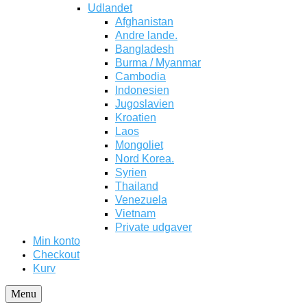
Udlandet
Afghanistan
Andre lande.
Bangladesh
Burma / Myanmar
Cambodia
Indonesien
Jugoslavien
Kroatien
Laos
Mongoliet
Nord Korea.
Syrien
Thailand
Venezuela
Vietnam
Private udgaver
Min konto
Checkout
Kurv
Menu