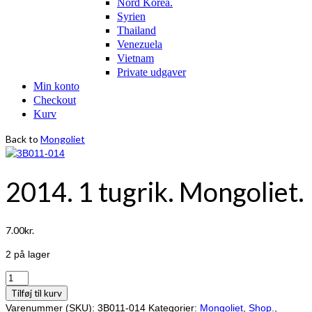
Nord Korea.
Syrien
Thailand
Venezuela
Vietnam
Private udgaver
Min konto
Checkout
Kurv
Back to
Mongoliet
2014. 1 tugrik. Mongoliet.
7.00
kr.
2 på lager
2014.
1
Tilføj til kurv
tugrik.
Varenummer (SKU):
3B011-014
Kategorier:
Mongoliet
,
Shop.
,