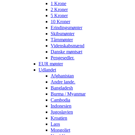
1 Krone
2 Kroner
5 Kroner
10 Kroner
Erindingsmønter
Skibsmønter
Tårnmønter
Videnskabsmænd
Danske møntsæt
Pengesedler.
EUR mønter
Udlandet
Afghanistan
Andre lande.
Bangladesh
Burma / Myanmar
Cambodia
Indonesien
Jugoslavien
Kroatien
Laos
Mongoliet