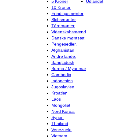
5 Kroner
Udlandet
10 Kroner
Erindingsmønter
Skibsmønter
Tårnmønter
Videnskabsmænd
Danske møntsæt
Pengesedler.
Afghanistan
Andre lande.
Bangladesh
Burma / Myanmar
Cambodia
Indonesien
Jugoslavien
Kroatien
Laos
Mongoliet
Nord Korea.
Syrien
Thailand
Venezuela
Vietnam