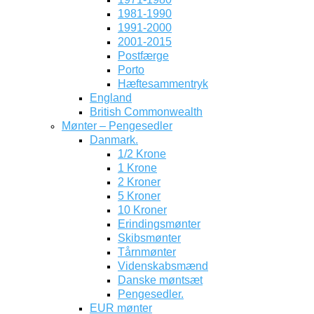
1981-1990
1991-2000
2001-2015
Postfærge
Porto
Hæftesammentryk
England
British Commonwealth
Mønter – Pengesedler
Danmark.
1/2 Krone
1 Krone
2 Kroner
5 Kroner
10 Kroner
Erindingsmønter
Skibsmønter
Tårnmønter
Videnskabsmænd
Danske møntsæt
Pengesedler.
EUR mønter