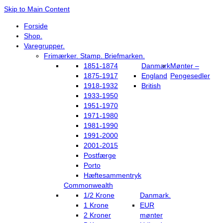
Skip to Main Content
Forside
Shop.
Varegrupper.
Frimærker. Stamp. Briefmarken.
1851-1874
Danmark
Mønter –
1875-1917
England
Pengesedler
1918-1932
British
1933-1950
1951-1970
1971-1980
1981-1990
1991-2000
2001-2015
Postfærge
Porto
Hæftesammentryk
Commonwealth
1/2 Krone
Danmark.
1 Krone
EUR
2 Kroner
mønter