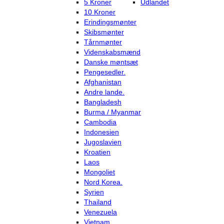
5 Kroner
Udlandet
10 Kroner
Erindingsmønter
Skibsmønter
Tårnmønter
Videnskabsmænd
Danske møntsæt
Pengesedler.
Afghanistan
Andre lande.
Bangladesh
Burma / Myanmar
Cambodia
Indonesien
Jugoslavien
Kroatien
Laos
Mongoliet
Nord Korea.
Syrien
Thailand
Venezuela
Vietnam