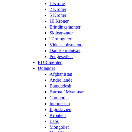
1 Krone
2 Kroner
5 Kroner
10 Kroner
Erindingsmønter
Skibsmønter
Tårnmønter
Videnskabsmænd
Danske møntsæt
Pengesedler.
EUR mønter
Udlandet
Afghanistan
Andre lande.
Bangladesh
Burma / Myanmar
Cambodia
Indonesien
Jugoslavien
Kroatien
Laos
Mongoliet