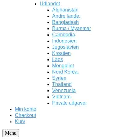
Udlandet
Afghanistan
Andre lande.
Bangladesh
Burma / Myanmar
Cambodia
Indonesien
Jugoslavien
Kroatien
Laos
Mongoliet
Nord Korea.
Syrien
Thailand
Venezuela
Vietnam
Private udgaver
Min konto
Checkout
Kurv
Menu