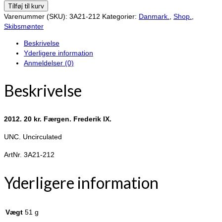
2012.
Tilføj til kurv
20
Varenummer (SKU):
3A21-212
Kategorier:
Danmark.
,
Shop.
,
kr.
Skibsmønter
Færgen.
Beskrivelse
Frederik
Yderligere information
IX.
Anmeldelser (0)
antal
Beskrivelse
2012. 20 kr. Færgen. Frederik IX.
UNC. Uncirculated
ArtNr. 3A21-212
Yderligere information
Vægt
51 g