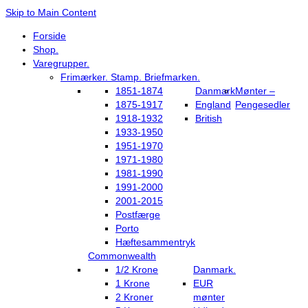
Skip to Main Content
Forside
Shop.
Varegrupper.
Frimærker. Stamp. Briefmarken.
1851-1874
Danmark
Mønter –
1875-1917
England
Pengesedler
1918-1932
British
1933-1950
1951-1970
1971-1980
1981-1990
1991-2000
2001-2015
Postfærge
Porto
Hæftesammentryk
Commonwealth
1/2 Krone
Danmark.
1 Krone
EUR
2 Kroner
mønter