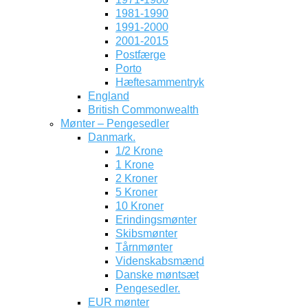
1981-1990
1991-2000
2001-2015
Postfærge
Porto
Hæftesammentryk
England
British Commonwealth
Mønter – Pengesedler
Danmark.
1/2 Krone
1 Krone
2 Kroner
5 Kroner
10 Kroner
Erindingsmønter
Skibsmønter
Tårnmønter
Videnskabsmænd
Danske møntsæt
Pengesedler.
EUR mønter