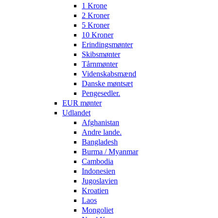
1 Krone
2 Kroner
5 Kroner
10 Kroner
Erindingsmønter
Skibsmønter
Tårnmønter
Videnskabsmænd
Danske møntsæt
Pengesedler.
EUR mønter
Udlandet
Afghanistan
Andre lande.
Bangladesh
Burma / Myanmar
Cambodia
Indonesien
Jugoslavien
Kroatien
Laos
Mongoliet