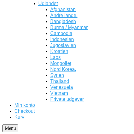
Udlandet
Afghanistan
Andre lande.
Bangladesh
Burma / Myanmar
Cambodia
Indonesien
Jugoslavien
Kroatien
Laos
Mongoliet
Nord Korea.
Syrien
Thailand
Venezuela
Vietnam
Private udgaver
Min konto
Checkout
Kurv
Menu