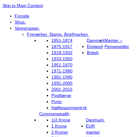
Skip to Main Content
Forside
Shop.
Varegrupper.
Frimærker. Stamp. Briefmarken.
1851-1874
Danmark
Mønter –
1875-1917
England
Pengesedler
1918-1932
British
1933-1950
1951-1970
1971-1980
1981-1990
1991-2000
2001-2015
Postfærge
Porto
Hæftesammentryk
Commonwealth
1/2 Krone
Danmark.
1 Krone
EUR
2 Kroner
mønter