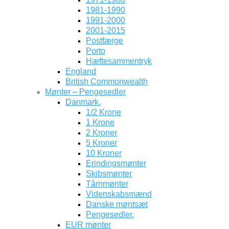
1981-1990
1991-2000
2001-2015
Postfærge
Porto
Hæftesammentryk
England
British Commonwealth
Mønter – Pengesedler
Danmark.
1/2 Krone
1 Krone
2 Kroner
5 Kroner
10 Kroner
Erindingsmønter
Skibsmønter
Tårnmønter
Videnskabsmænd
Danske møntsæt
Pengesedler.
EUR mønter