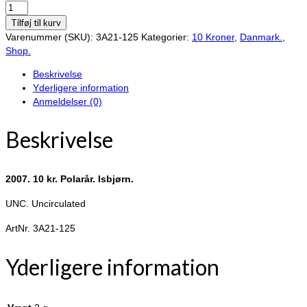
2007.
10
Tilføj til kurv
kr.
Varenummer (SKU):
3A21-125
Kategorier:
10 Kroner
,
Danmark.
,
Polarår.
Shop.
Isbjørn.
Beskrivelse
antal
Yderligere information
Anmeldelser (0)
Beskrivelse
2007. 10 kr. Polarår. Isbjørn.
UNC. Uncirculated
ArtNr. 3A21-125
Yderligere information