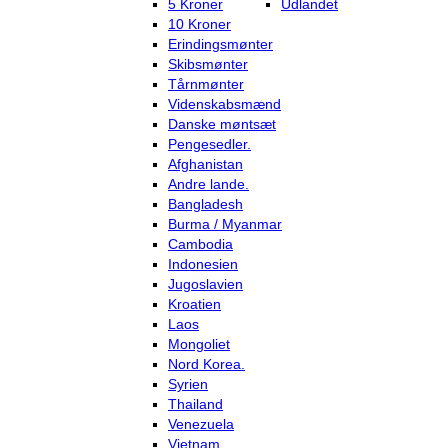
5 Kroner
Udlandet
10 Kroner
Erindingsmønter
Skibsmønter
Tårnmønter
Videnskabsmænd
Danske møntsæt
Pengesedler.
Afghanistan
Andre lande.
Bangladesh
Burma / Myanmar
Cambodia
Indonesien
Jugoslavien
Kroatien
Laos
Mongoliet
Nord Korea.
Syrien
Thailand
Venezuela
Vietnam