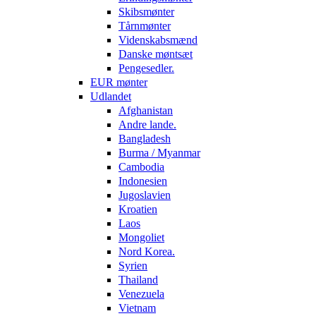
Skibsmønter
Tårnmønter
Videnskabsmænd
Danske møntsæt
Pengesedler.
EUR mønter
Udlandet
Afghanistan
Andre lande.
Bangladesh
Burma / Myanmar
Cambodia
Indonesien
Jugoslavien
Kroatien
Laos
Mongoliet
Nord Korea.
Syrien
Thailand
Venezuela
Vietnam