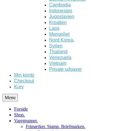
Cambodia
Indonesien
Jugoslavien
Kroatien
Laos
Mongoliet
Nord Korea.
Syrien
Thailand
Venezuela
Vietnam
Private udgaver
Min konto
Checkout
Kurv
Menu
Forside
Shop.
Varegrupper.
Frimærker. Stamp. Briefmarken.