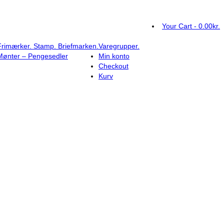
Your Cart
-
0.00
kr.
Frimærker. Stamp. Briefmarken.
Varegrupper.
Mønter – Pengesedler
Min konto
Checkout
Kurv