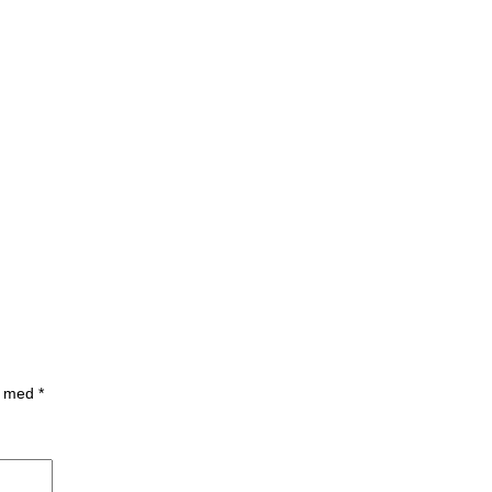
et med
*