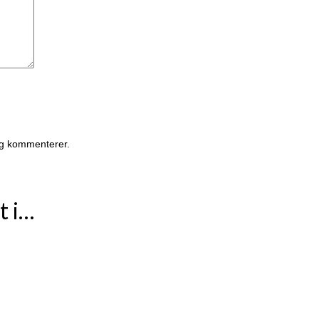
eg kommenterer.
t i…