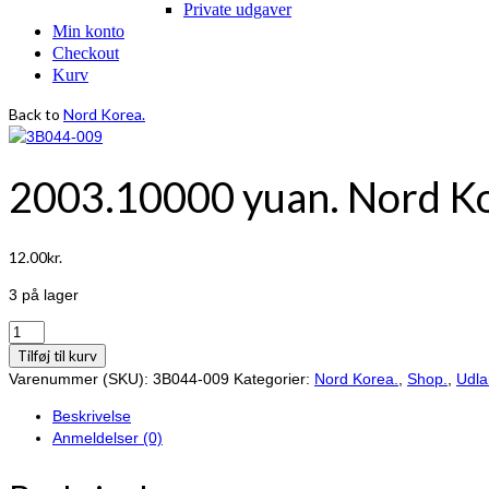
Private udgaver
Min konto
Checkout
Kurv
Back to
Nord Korea.
2003.10000 yuan. Nord Ko
12.00
kr.
3 på lager
2003.10000
yuan.
Tilføj til kurv
Nord
Varenummer (SKU):
3B044-009
Kategorier:
Nord Korea.
,
Shop.
,
Udla
Korea.
Beskrivelse
antal
Anmeldelser (0)