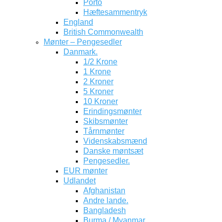
Porto
Hæftesammentryk
England
British Commonwealth
Mønter – Pengesedler
Danmark.
1/2 Krone
1 Krone
2 Kroner
5 Kroner
10 Kroner
Erindingsmønter
Skibsmønter
Tårnmønter
Videnskabsmænd
Danske møntsæt
Pengesedler.
EUR mønter
Udlandet
Afghanistan
Andre lande.
Bangladesh
Burma / Myanmar