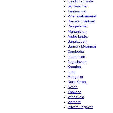
Erindingsmønter
Skibsmønter
Tårnmønter
Videnskabsmænd
Danske møntsæt
Pengesedler.
Afghanistan
Andre lande.
Bangladesh
Burma / Myanmar
Cambodia
Indonesien
Jugoslavien
Kroatien
Laos
Mongoliet
Nord Korea.
Syrien
Thailand
Venezuela
Vietnam
Private udgaver