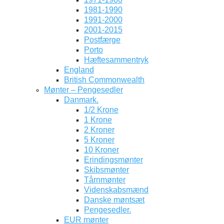
1981-1990
1991-2000
2001-2015
Postfærge
Porto
Hæftesammentryk
England
British Commonwealth
Mønter – Pengesedler
Danmark.
1/2 Krone
1 Krone
2 Kroner
5 Kroner
10 Kroner
Erindingsmønter
Skibsmønter
Tårnmønter
Videnskabsmænd
Danske møntsæt
Pengesedler.
EUR mønter