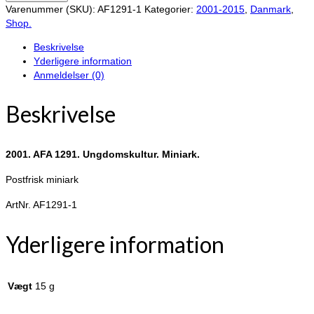
AFA
Varenummer (SKU):
AF1291-1
Kategorier:
2001-2015
,
Danmark
,
1291.
Shop.
Ungdomskultur.
Beskrivelse
Miniark.
Yderligere information
antal
Anmeldelser (0)
Beskrivelse
2001. AFA 1291. Ungdomskultur. Miniark.
Postfrisk miniark
ArtNr. AF1291-1
Yderligere information
Vægt
15 g