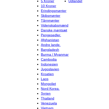
5 Kroner
Udlandet
10 Kroner
Erindingsmønter
Skibsmønter
Tårnmønter
Videnskabsmænd
Danske møntsæt
Pengesedler.
Afghanistan
Andre lande.
Bangladesh
Burma / Myanmar
Cambodia
Indonesien
Jugoslavien
Kroatien
Laos
Mongoliet
Nord Korea.
Syrien
Thailand
Venezuela
Vietnam