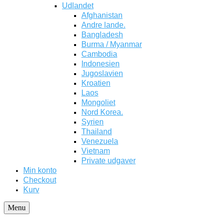
Udlandet
Afghanistan
Andre lande.
Bangladesh
Burma / Myanmar
Cambodia
Indonesien
Jugoslavien
Kroatien
Laos
Mongoliet
Nord Korea.
Syrien
Thailand
Venezuela
Vietnam
Private udgaver
Min konto
Checkout
Kurv
Menu