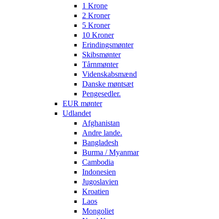
1 Krone
2 Kroner
5 Kroner
10 Kroner
Erindingsmønter
Skibsmønter
Tårnmønter
Videnskabsmænd
Danske møntsæt
Pengesedler.
EUR mønter
Udlandet
Afghanistan
Andre lande.
Bangladesh
Burma / Myanmar
Cambodia
Indonesien
Jugoslavien
Kroatien
Laos
Mongoliet