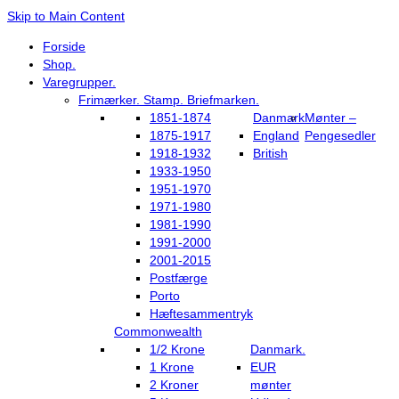
Skip to Main Content
Forside
Shop.
Varegrupper.
Frimærker. Stamp. Briefmarken.
1851-1874
Danmark
Mønter –
1875-1917
England
Pengesedler
1918-1932
British
1933-1950
1951-1970
1971-1980
1981-1990
1991-2000
2001-2015
Postfærge
Porto
Hæftesammentryk
Commonwealth
1/2 Krone
Danmark.
1 Krone
EUR
2 Kroner
mønter