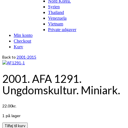
Nord Korea.
Syrien
Thailand
Venezuela
Vietnam
Private udgaver
Min konto
Checkout
Kurv
Back to
2001-2015
2001. AFA 1291.
Ungdomskultur. Miniark.
22.00
kr.
1 på lager
2001.
Tilføj til kurv