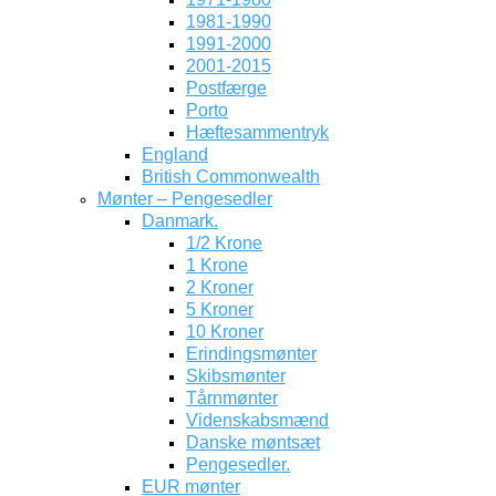
1981-1990
1991-2000
2001-2015
Postfærge
Porto
Hæftesammentryk
England
British Commonwealth
Mønter – Pengesedler
Danmark.
1/2 Krone
1 Krone
2 Kroner
5 Kroner
10 Kroner
Erindingsmønter
Skibsmønter
Tårnmønter
Videnskabsmænd
Danske møntsæt
Pengesedler.
EUR mønter