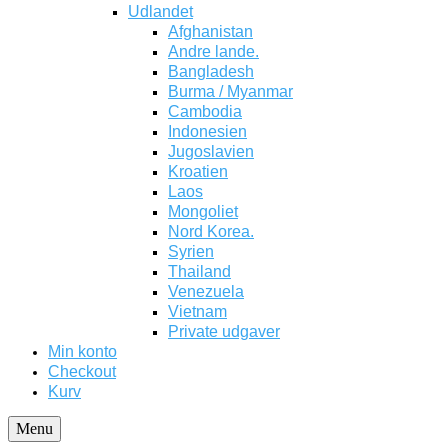
Udlandet
Afghanistan
Andre lande.
Bangladesh
Burma / Myanmar
Cambodia
Indonesien
Jugoslavien
Kroatien
Laos
Mongoliet
Nord Korea.
Syrien
Thailand
Venezuela
Vietnam
Private udgaver
Min konto
Checkout
Kurv
Menu