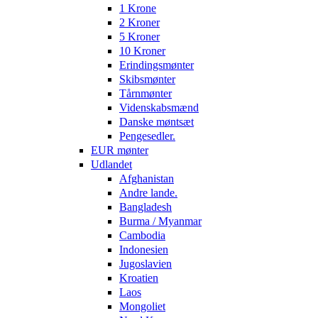
1 Krone
2 Kroner
5 Kroner
10 Kroner
Erindingsmønter
Skibsmønter
Tårnmønter
Videnskabsmænd
Danske møntsæt
Pengesedler.
EUR mønter
Udlandet
Afghanistan
Andre lande.
Bangladesh
Burma / Myanmar
Cambodia
Indonesien
Jugoslavien
Kroatien
Laos
Mongoliet