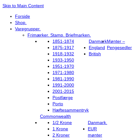
Skip to Main Content
Forside
Shop.
Varegrupper.
Frimærker. Stamp. Briefmarken.
1851-1874
Danmark
Mønter –
1875-1917
England
Pengesedler
1918-1932
British
1933-1950
1951-1970
1971-1980
1981-1990
1991-2000
2001-2015
Postfærge
Porto
Hæftesammentryk
Commonwealth
1/2 Krone
Danmark.
1 Krone
EUR
2 Kroner
mønter