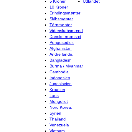
5 Kroner
Udlandet
10 Kroner
Erindingsmønter
Skibsmønter
Tårnmønter
Videnskabsmænd
Danske møntsæt
Pengesedler.
Afghanistan
Andre lande.
Bangladesh
Burma / Myanmar
Cambodia
Indonesien
Jugoslavien
Kroatien
Laos
Mongoliet
Nord Korea.
Syrien
Thailand
Venezuela
Vietnam