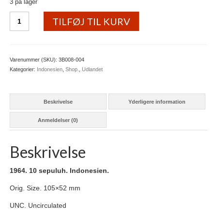
3 på lager
Kurv
1964.
TILFØJ TIL KURV
10
sepuluh.
Indonesien
antal
Varenummer (SKU):
3B008-004
Kategorier:
Indonesien
,
Shop.
,
Udlandet
Beskrivelse
Yderligere information
Anmeldelser (0)
Beskrivelse
1964. 10 sepuluh. Indonesien.
Orig. Size. 105×52 mm
UNC. Uncirculated