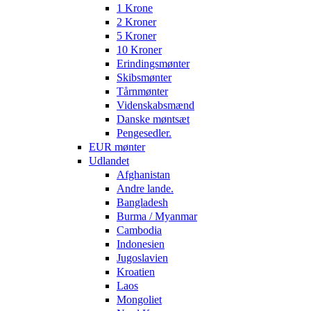
1 Krone
2 Kroner
5 Kroner
10 Kroner
Erindingsmønter
Skibsmønter
Tårnmønter
Videnskabsmænd
Danske møntsæt
Pengesedler.
EUR mønter
Udlandet
Afghanistan
Andre lande.
Bangladesh
Burma / Myanmar
Cambodia
Indonesien
Jugoslavien
Kroatien
Laos
Mongoliet