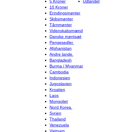
5 Kroner
Udlandet
10 Kroner
Erindingsmønter
Skibsmønter
Tårnmønter
Videnskabsmænd
Danske møntsæt
Pengesedler.
Afghanistan
Andre lande.
Bangladesh
Burma / Myanmar
Cambodia
Indonesien
Jugoslavien
Kroatien
Laos
Mongoliet
Nord Korea.
Syrien
Thailand
Venezuela
Vietnam