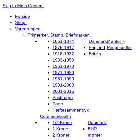
Skip to Main Content
Forside
Shop.
Varegrupper.
Frimærker. Stamp. Briefmarken.
1851-1874
Danmark
Mønter –
1875-1917
England
Pengesedler
1918-1932
British
1933-1950
1951-1970
1971-1980
1981-1990
1991-2000
2001-2015
Postfærge
Porto
Hæftesammentryk
Commonwealth
1/2 Krone
Danmark.
1 Krone
EUR
2 Kroner
mønter