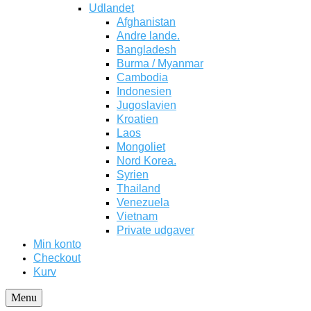
Udlandet
Afghanistan
Andre lande.
Bangladesh
Burma / Myanmar
Cambodia
Indonesien
Jugoslavien
Kroatien
Laos
Mongoliet
Nord Korea.
Syrien
Thailand
Venezuela
Vietnam
Private udgaver
Min konto
Checkout
Kurv
Menu