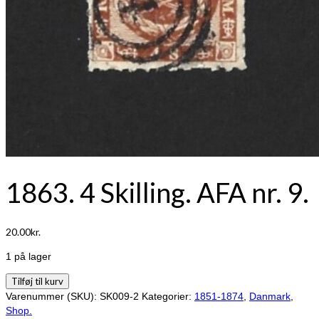
1863. 4 Skilling. AFA nr. 9.
20.00
kr.
1 på lager
1863.
Tilføj til kurv
4
Varenummer (SKU):
SK009-2
Kategorier:
1851-1874
,
Danmark
,
Skilling.
Shop.