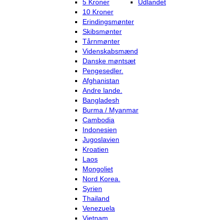
5 Kroner
Udlandet
10 Kroner
Erindingsmønter
Skibsmønter
Tårnmønter
Videnskabsmænd
Danske møntsæt
Pengesedler.
Afghanistan
Andre lande.
Bangladesh
Burma / Myanmar
Cambodia
Indonesien
Jugoslavien
Kroatien
Laos
Mongoliet
Nord Korea.
Syrien
Thailand
Venezuela
Vietnam