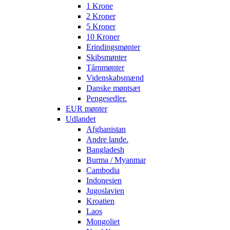
1 Krone
2 Kroner
5 Kroner
10 Kroner
Erindingsmønter
Skibsmønter
Tårnmønter
Videnskabsmænd
Danske møntsæt
Pengesedler.
EUR mønter
Udlandet
Afghanistan
Andre lande.
Bangladesh
Burma / Myanmar
Cambodia
Indonesien
Jugoslavien
Kroatien
Laos
Mongoliet