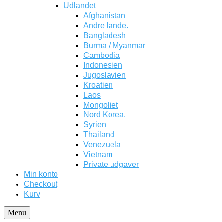
Udlandet
Afghanistan
Andre lande.
Bangladesh
Burma / Myanmar
Cambodia
Indonesien
Jugoslavien
Kroatien
Laos
Mongoliet
Nord Korea.
Syrien
Thailand
Venezuela
Vietnam
Private udgaver
Min konto
Checkout
Kurv
Menu