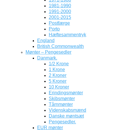
1981-1990
1991-2000
2001-2015
Postfærge
Porto
Hæftesammentryk
England
British Commonwealth
Mønter – Pengesedler
Danmark.
1/2 Krone
1 Krone
2 Kroner
5 Kroner
10 Kroner
Erindingsmønter
Skibsmønter
Tårnmønter
Videnskabsmænd
Danske møntsæt
Pengesedler.
EUR mønter