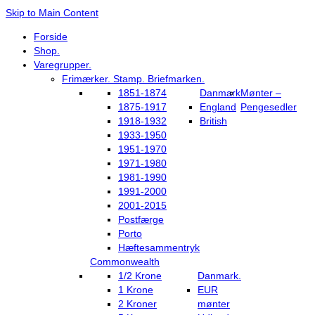
Skip to Main Content
Forside
Shop.
Varegrupper.
Frimærker. Stamp. Briefmarken.
1851-1874
Danmark
Mønter –
1875-1917
England
Pengesedler
1918-1932
British
1933-1950
1951-1970
1971-1980
1981-1990
1991-2000
2001-2015
Postfærge
Porto
Hæftesammentryk
Commonwealth
1/2 Krone
Danmark.
1 Krone
EUR
2 Kroner
mønter